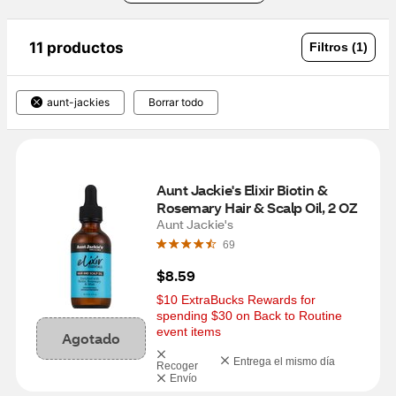
11 productos
Filtros (1)
aunt-jackies
Borrar todo
Aunt Jackie's Elixir Biotin & 
Rosemary Hair & Scalp Oil, 2 OZ
Aunt Jackie's
69
$8.59
$10 ExtraBucks Rewards for 
spending $30 on Back to Routine 
event items
Agotado
Entrega el mismo día
Recoger
Envío