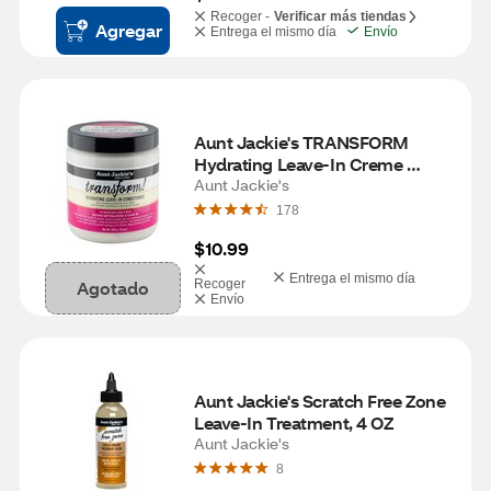
Recoger -
Verificar más tiendas
Agregar
Entrega el mismo día
Envío
Aunt Jackie's TRANSFORM 
Hydrating Leave-In Creme 
Conditioner, 15 OZ
Aunt Jackie's
178
$10.99
Entrega el mismo día
Agotado
Recoger
Envío
Aunt Jackie's Scratch Free Zone 
Leave-In Treatment, 4 OZ
Aunt Jackie's
8