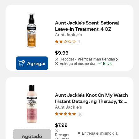
Aunt Jackie's Scent-Sational 
Leave-in Treatment, 4 OZ
Aunt Jackie's
1
$9.99
Recoger -
Verificar más tiendas
Agregar
Entrega el mismo día
Envío
Aunt Jackie's Knot On My Watch 
Instant Detangling Therapy, 12 
OZ
Aunt Jackie's
10
$7.99
Entrega el mismo día
Agotado
Recoger