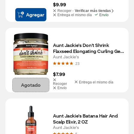
$9.99
Recoger -
Verificar más tiendas
Agregar
Entrega el mismo día
Envío
Aunt Jackie's Don't Shrink 
Flaxseed Elongating Curling Gel, 
15 OZ
Aunt Jackie's
23
$7.99
Entrega el mismo día
Agotado
Recoger
Envío
Aunt Jackie's Batana Hair And 
Scalp Elixir, 2 OZ
Aunt Jackie's