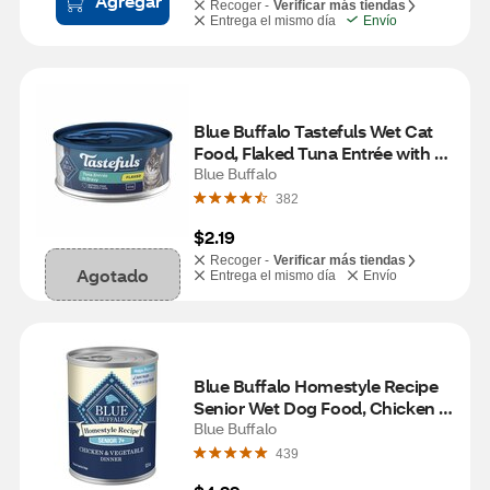
Agregar
Recoger -
Verificar más tiendas
Entrega el mismo día
Envío
Blue Buffalo Tastefuls Wet Cat 
Food, Flaked Tuna Entrée with 
Gravy, 5.5 oz
Blue Buffalo
382
$2.19
Recoger -
Verificar más tiendas
Agotado
Entrega el mismo día
Envío
Blue Buffalo Homestyle Recipe 
Senior Wet Dog Food, Chicken & 
Vegetable Dinner, 12.5 oz
Blue Buffalo
439