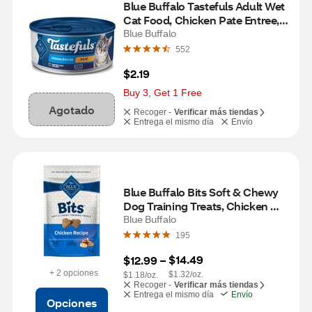
Blue Buffalo Tastefuls Adult Wet 
Cat Food, Chicken Pate Entree, 
5.5 oz
Blue Buffalo
552
$2.19
Buy 3, Get 1 Free
Agotado
Recoger -
Verificar más tiendas
Entrega el mismo día
Envío
Blue Buffalo Bits Soft & Chewy 
Dog Training Treats, Chicken 
Recipe, 11 oz
Blue Buffalo
195
$14.49
$12.99
 – 
+ 2 opciones
$1.32/oz.
$1.18/oz.
Recoger -
Verificar más tiendas
Entrega el mismo día
Envío
Opciones