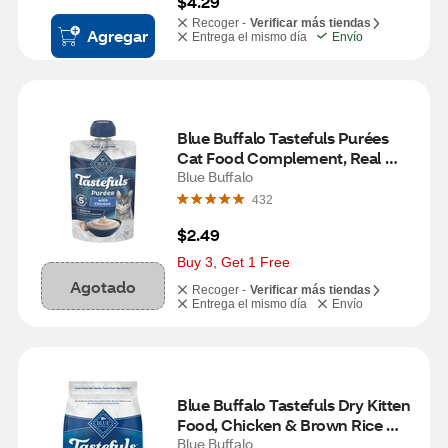
$4.29
Recoger -
Verificar más tiendas
Agregar
Entrega el mismo día
Envío
Blue Buffalo Tastefuls Purées 
Cat Food Complement, Real 
Chicken & Broth, 3 oz
Blue Buffalo
432
$2.49
Buy 3, Get 1 Free
Agotado
Recoger -
Verificar más tiendas
Entrega el mismo día
Envío
Blue Buffalo Tastefuls Dry Kitten 
Food, Chicken & Brown Rice 
Recipe, 3 lb
Blue Buffalo