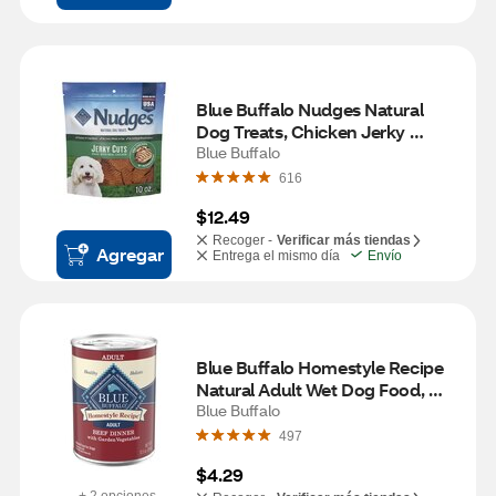
Blue Buffalo Nudges Natural 
Dog Treats, Chicken Jerky 
Recipe, 10 oz
Blue Buffalo
616
$12.49
Recoger -
Verificar más tiendas
Agregar
Entrega el mismo día
Envío
Blue Buffalo Homestyle Recipe 
Natural Adult Wet Dog Food, 
Beef Dinner, 12.5 oz
Blue Buffalo
497
$4.29