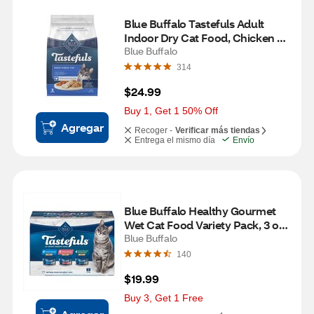
Blue Buffalo Tastefuls Adult 
Indoor Dry Cat Food, Chicken & 
Brown Rice Recipe, 3 lb
Blue Buffalo
314
$24.99
Buy 1, Get 1 50% Off
Agregar
Recoger -
Verificar más tiendas
Entrega el mismo día
Envío
Blue Buffalo Healthy Gourmet 
Wet Cat Food Variety Pack, 3 oz 
cans, 12 ct
Blue Buffalo
140
$19.99
Buy 3, Get 1 Free