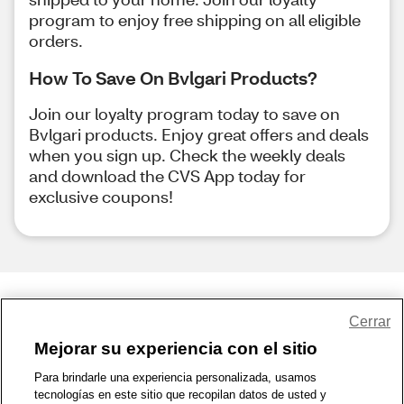
program to enjoy free shipping on all eligible
orders.
How To Save On Bvlgari Products?
Join our loyalty program today to save on
Bvlgari products. Enjoy great offers and deals
when you sign up. Check the weekly deals
and download the CVS App today for
exclusive coupons!
Share Feedback
Cerrar
Mejorar su experiencia con el sitio
1-800-679-9691
|
Contáctenos
|
Términos de Uso
|
Accesibilidad
|
Para brindarle una experiencia personalizada, usamos
tecnologías en este sitio que recopilan datos de usted y
Política de Privacidad
|
WA Privacy Policy
|
Mapa del sitio
|