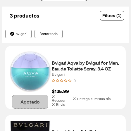
3 productos
Filtros (1)
bvlgari
Borrar todo
Bvlgari Aqva by Bvlgari for Men, 
Eau de Toilette Spray, 3.4 OZ
Bvlgari
0
$135.99
Entrega el mismo día
Agotado
Recoger
Envío