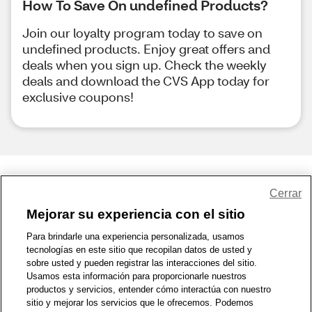
How To Save On undefined Products?
Join our loyalty program today to save on
undefined products. Enjoy great offers and
deals when you sign up. Check the weekly
deals and download the CVS App today for
exclusive coupons!
Share Feedback
Cerrar
Mejorar su experiencia con el sitio
1-800-679-9691
|
Contáctenos
|
Términos de Uso
|
Accesibilidad
|
Para brindarle una experiencia personalizada, usamos
tecnologías en este sitio que recopilan datos de usted y
Política de Privacidad
|
WA Privacy Policy
|
Mapa del sitio
|
sobre usted y pueden registrar las interacciones del sitio.
Zona de Bienestar
|
© 1999 - 2026 CVS.com
Usamos esta información para proporcionarle nuestros
productos y servicios, entender cómo interactúa con nuestro
sitio y mejorar los servicios que le ofrecemos. Podemos