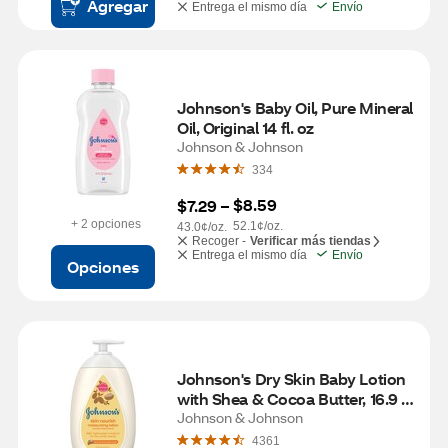
Agregar
Entrega el mismo día
Envío
Johnson's Baby Oil, Pure Mineral 
Oil, Original 14 fl. oz
Johnson & Johnson
334
$8.59
$7.29
 – 
+ 2 opciones
52.1¢/oz.
43.0¢/oz.
Recoger -
Verificar más tiendas
Entrega el mismo día
Envío
Opciones
Johnson's Dry Skin Baby Lotion 
with Shea & Cocoa Butter, 16.9 
OZ
Johnson & Johnson
4361