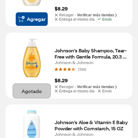
$8.29
Recoger -
Verificar más tiendas
Agregar
Entrega el mismo día
Envío
Johnson's Baby Shampoo, Tear-
Free with Gentle Formula, 20.3 fl. 
oz
Johnson & Johnson
2988
$8.29
Recoger -
Verificar más tiendas
Agotado
Entrega el mismo día
Envío
Johnson's Aloe & Vitamin E Baby 
Powder with Cornstarch, 15 OZ
Johnson & Johnson