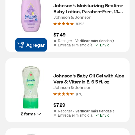
Johnson's Moisturizing Bedtime 
Baby Lotion, Paraben-Free, 13.6 
fl. oz
Johnson & Johnson
8393
$7.49
Recoger -
Verificar más tiendas
Agregar
Entrega el mismo día
Envío
Johnson's Baby Oil Gel with Aloe 
Vera & Vitamin E, 6.5 fl. oz
Johnson & Johnson
976
$7.29
Recoger -
Verificar más tiendas
2 forms
Entrega el mismo día
Envío