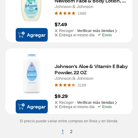
Newborn Face & Body Lotion, 
13.6 FL OZ
Johnson & Johnson
1988
$7.49
Recoger -
Verificar más tiendas
Agregar
Entrega el mismo día
Envío
Johnson's Aloe & Vitamin E Baby 
Powder, 22 OZ
Johnson & Johnson
3189
$9.29
Recoger -
Verificar más tiendas
Agregar
Entrega el mismo día
Envío
El precio puede variar entre compras en línea y en tienda.
1
2