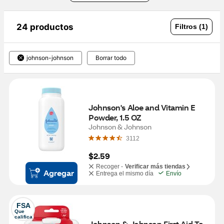
24 productos
Filtros (1)
johnson-johnson
Borrar todo
Johnson's Aloe and Vitamin E 
Powder, 1.5 OZ
Johnson & Johnson
3112
$2.59
Recoger -
Verificar más tiendas
Agregar
Entrega el mismo día
Envío
FSA
Que 
califica
Johnson & Johnson First Aid To 