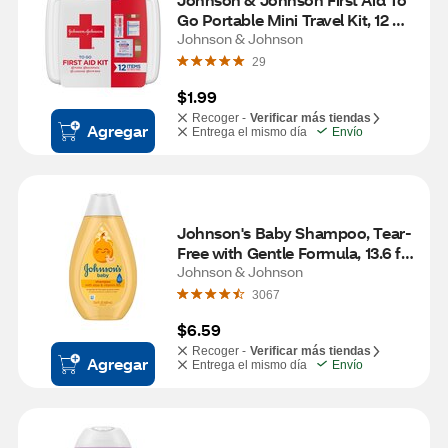
Go Portable Mini Travel Kit, 12 
pieces
Johnson & Johnson
29
$1.99
Recoger -
Verificar más tiendas
Agregar
Entrega el mismo día
Envío
Johnson's Baby Shampoo, Tear-
Free with Gentle Formula, 13.6 fl. 
oz
Johnson & Johnson
3067
$6.59
Recoger -
Verificar más tiendas
Agregar
Entrega el mismo día
Envío