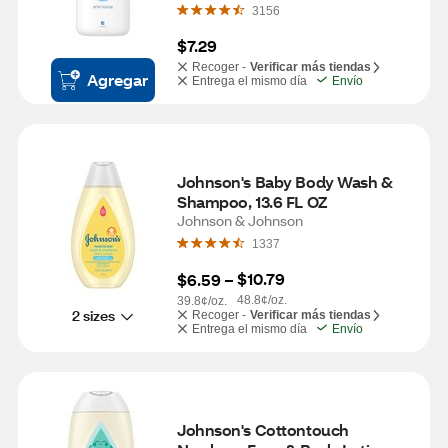
3156
$7.29
Recoger -
Verificar más tiendas
Agregar
Entrega el mismo día
Envío
Johnson's Baby Body Wash & 
Shampoo, 13.6 FL OZ
Johnson & Johnson
1337
$10.79
$6.59
 – 
48.8¢/oz.
39.8¢/oz.
2 sizes
Recoger -
Verificar más tiendas
Entrega el mismo día
Envío
Johnson's Cottontouch 