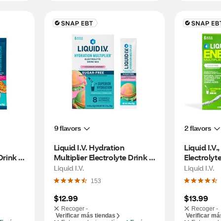
9 flavors
2 flavors
Liquid I.V. Hydration 
Liquid I.V.
Drink 
Multiplier Electrolyte Drink 
Electrolyt
CT
Mix, Sugar Free, Rainbow 
Free, Stra
Liquid I.V.
Liquid I.V.
Sherbert, 6 CT
153
$12.99
$13.99
Recoger -
Recoger -
Verificar más tiendas
Verificar má