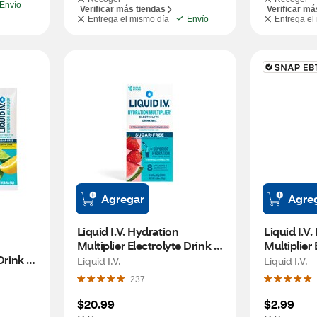
Envío
Verificar más tiendas
Verificar má
Entrega el mismo día
Envío
Entrega el
Agregar
Agre
Liquid I.V. Hydration 
Liquid I.V.
Multiplier Electrolyte Drink 
Multiplier 
Drink 
Mix, Sugar Free, Strawberry 
Mix, Regul
Liquid I.V.
Liquid I.V.
n 
Watermelon, 10 CT
Grape, 1 C
237
$20.99
$2.99