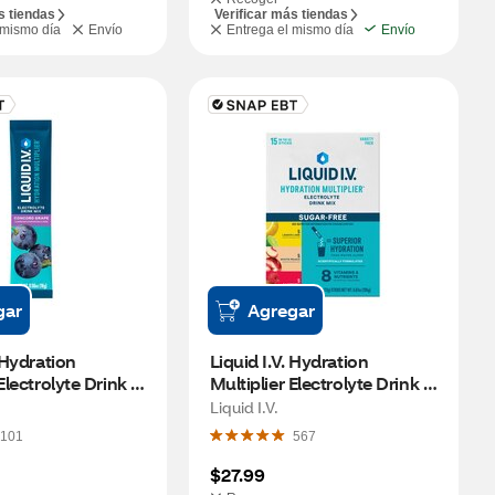
s tiendas
Verificar más tiendas
 mismo día
Envío
Entrega el mismo día
Envío
gar
Agregar
 Hydration 
Liquid I.V. Hydration 
Electrolyte Drink 
Multiplier Electrolyte Drink 
ar, Concord 
Mix, Sugar-Free, Variety 
Liquid I.V.
T
Pack, 15 CT
101
567
$27.99