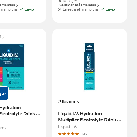
Recoger -
s tiendas
Verificar más tiendas
 mismo día
Envío
Entrega el mismo día
Envío
gar
2 flavors
 Hydration 
Electrolyte Drink 
Liquid I.V. Hydration 
ty Pack, 15 CT
Multiplier Electrolyte Drink 
Mix, Lemon Lime, 3 CT
Liquid I.V.
387
142