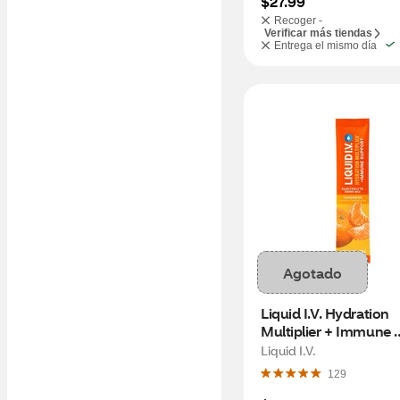
$27.99
Recoger -
Verificar más tiendas
Entrega el mismo día
Agotado
Liquid I.V. Hydration 
Multiplier + Immune 
Support, Tangerine, 1
Liquid I.V.
129