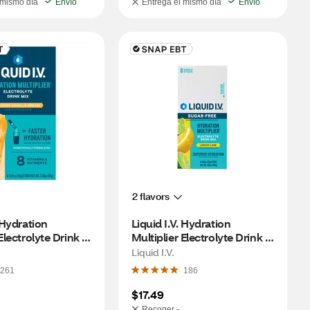
 mismo día
Envío
Entrega el mismo día
Envío
2 flavors
 Hydration 
Liquid I.V. Hydration 
Electrolyte Drink 
Multiplier Electrolyte Drink 
e Creamsicle, 8 
Mix, Sugar Free, Lemon 
Liquid I.V.
Lime, 8 CT
261
186
$17.49
Recoger -