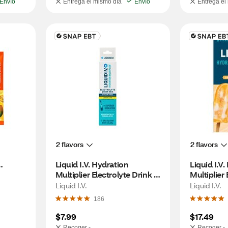
Envío
Entrega el mismo día
Envío
Entrega el
2 flavors
2 flavors
Liquid I.V. Hydration 
Liquid I.V.
Multiplier Electrolyte Drink 
Multiplier 
Mix, Sugar Free, Lemon 
Mix, Orang
Liquid I.V.
Liquid I.V.
Lime, 3 CT
CT
186
$7.99
$17.49
Recoger -
Recoger -