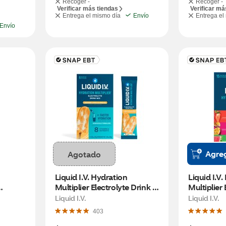
Recoger -
Recoger -
Verificar más tiendas
Verificar má
Entrega el mismo día
Envío
Entrega el
Envío
Agre
Agotado
Liquid I.V. Hydration 
Liquid I.V.
Multiplier Electrolyte Drink 
Multiplier 
 CT
Mix, Orange Vanilla Dream, 6 
Mix, Varie
Liquid I.V.
Liquid I.V.
CT
403