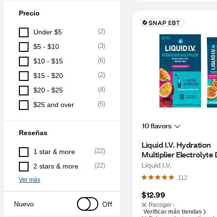
Precio
(
2
)
Under $5
(
3
)
$5 - $10
(
6
)
$10 - $15
(
2
)
$15 - $20
(
4
)
$20 - $25
(
5
)
$25 and over
10 flavors
Reseñas
Liquid I.V. Hydration 
(
22
)
1 star & more
Multiplier Electrolyte 
Mix, Passion Fruit, 6 
Liquid I.V.
(
22
)
2 stars & more
112
Ver más
$12.99
Off
Nuevo
Recoger -
Verificar más tiendas