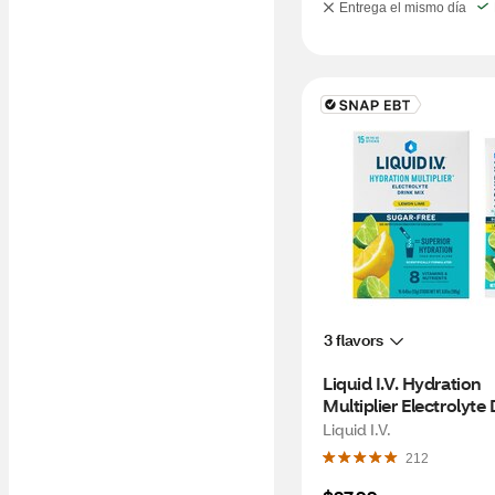
Entrega el mismo día
3 flavors
Liquid I.V. Hydration 
Multiplier Electrolyte 
Mix, Sugar Free, Lemo
Liquid I.V.
Lime, 15 CT
212