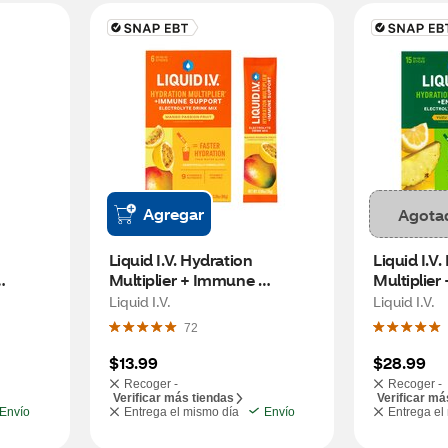
Agregar
Agota
Liquid I.V. Hydration 
Liquid I.V.
Multiplier + Immune 
Multiplier 
3 CT
Support, Electrolyte Drink 
Yuzu Pine
Liquid I.V.
Liquid I.V.
Mix, Mango Passionfruit, 6 
72
CT
$13.99
$28.99
Recoger -
Recoger -
Verificar más tiendas
Verificar má
Envío
Entrega el mismo día
Envío
Entrega el