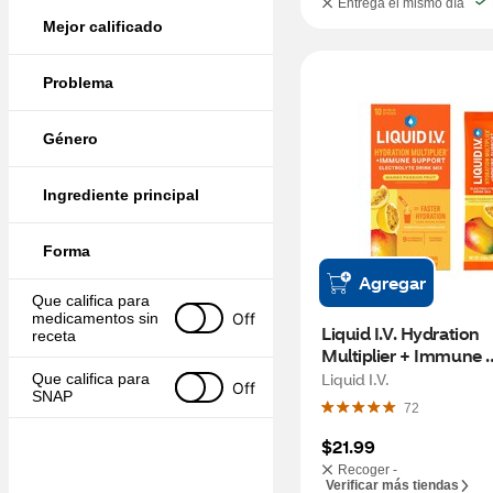
Entrega el mismo día
Mejor calificado
Problema
Género
Ingrediente principal
Forma
Agregar
Que califica para 
Off
medicamentos sin 
Liquid I.V. Hydration 
receta
Multiplier + Immune 
Support, Mango 
Liquid I.V.
Que califica para 
Off
SNAP
Passionfruit, 10 CT
72
$21.99
Recoger -
Verificar más tiendas