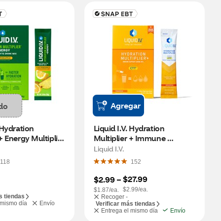
Agregar
do
 Hydration 
Liquid I.V. Hydration 
+ Energy Multiplier, 
Multiplier + Immune 
apple, 15 CT
Support, Tangerine, 6 CT
Liquid I.V.
118
152
$27.99
$2.99
 – 
$2.99/ea.
$1.87/ea.
s tiendas
Recoger -
 mismo día
Envío
Verificar más tiendas
Entrega el mismo día
Envío