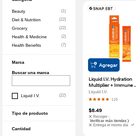
(
1
)
Beauty
(
22
)
Diet & Nutrition
(
22
)
Grocery
(
2
)
Health & Medicine
(
7
)
Health Benefits
Marca
Agregar
Buscar una marca
Liquid I.V. Hydration 
Multiplier + Immune 
Support, Tangerine, 
Liquid I.V.
(
22
)
Liquid I.V.
120
$8.49
Tipo de producto
Recoger -
Verificar más tiendas
Entrega el mismo día
Cantidad