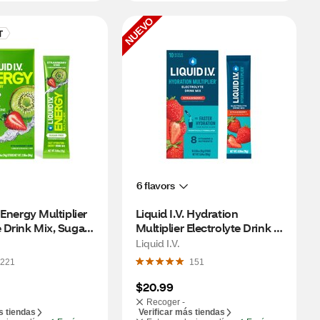
NUEVO
6 flavors
, Energy Multiplier 
Liquid I.V. Hydration 
e Drink Mix, Sugar-
Multiplier Electrolyte Drink 
wberry Kiwi, 6 CT
Mix, Strawberry, 10 CT
Liquid I.V.
221
151
$20.99
Recoger -
s tiendas
Verificar más tiendas