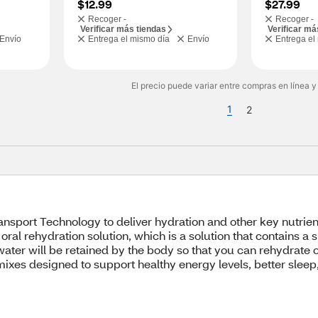
$12.99
$27.99
Recoger -
Recoger -
Verificar más tiendas
Verificar má
Envío
Entrega el mismo día
Envío
Entrega el
El precio puede variar entre compras en línea y
1
2
Transport Technology to deliver hydration and other key nutrie
l rehydration solution, which is a solution that contains a sp
r will be retained by the body so that you can rehydrate or 
mixes designed to support healthy energy levels, better slee