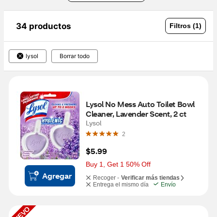
34 productos
Filtros (1)
lysol
Borrar todo
Lysol No Mess Auto Toilet Bowl 
Cleaner, Lavender Scent, 2 ct
Lysol
2
$5.99
Buy 1, Get 1 50% Off
Agregar
Recoger -
Verificar más tiendas
Entrega el mismo día
Envío
NUEVO