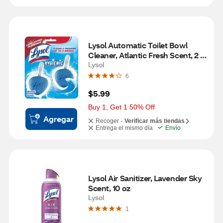
Lysol Automatic Toilet Bowl 
Cleaner, Atlantic Fresh Scent, 2 
ct
Lysol
6
$5.99
Buy 1, Get 1 50% Off
Agregar
Recoger -
Verificar más tiendas
Entrega el mismo día
Envío
Lysol Air Sanitizer, Lavender Sky 
Scent, 10 oz
Lysol
1