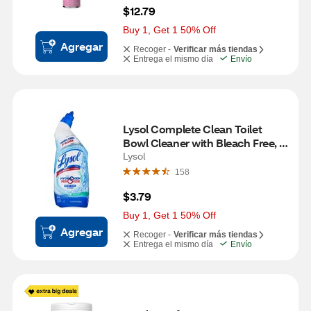
$12.79
Buy 1, Get 1 50% Off
Agregar
Recoger -
Verificar más tiendas
Entrega el mismo día
Envío
Lysol Complete Clean Toilet 
Bowl Cleaner with Bleach Free, 
Value Pack, 24 oz
Lysol
158
$3.79
Buy 1, Get 1 50% Off
Agregar
Recoger -
Verificar más tiendas
Entrega el mismo día
Envío