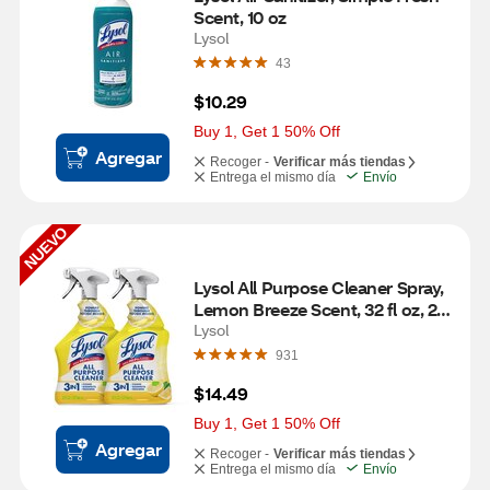
Scent, 10 oz
Lysol
43
$10.29
Buy 1, Get 1 50% Off
Agregar
Recoger -
Verificar más tiendas
Entrega el mismo día
Envío
NUEVO
Lysol All Purpose Cleaner Spray, 
Lemon Breeze Scent, 32 fl oz, 2 
ct
Lysol
931
$14.49
Buy 1, Get 1 50% Off
Agregar
Recoger -
Verificar más tiendas
Entrega el mismo día
Envío