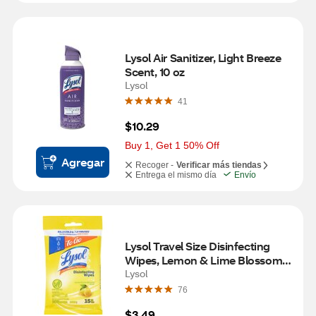
Lysol Air Sanitizer, Light Breeze 
Scent, 10 oz
Lysol
41
$10.29
Buy 1, Get 1 50% Off
Agregar
Recoger -
Verificar más tiendas
Entrega el mismo día
Envío
Lysol Travel Size Disinfecting 
Wipes, Lemon & Lime Blossom 
Scent, 15 ct
Lysol
76
$3.49