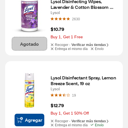
Lysol Disinfecting Wipes, 
Lavender & Cotton Blossom 
Scent, 80 ct
Lysol
2630
$10.79
Buy 1, Get 1 Free
Agotado
Recoger -
Verificar más tiendas
Entrega el mismo día
Envío
Lysol Disinfectant Spray, Lemon 
Breeze Scent, 19 oz
Lysol
19
$12.79
Buy 1, Get 1 50% Off
Agregar
Recoger -
Verificar más tiendas
Entrega el mismo día
Envío