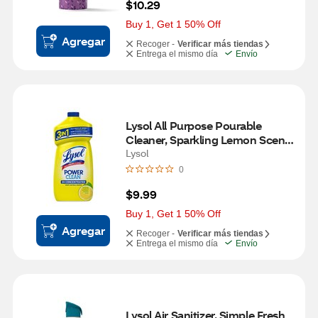
$10.29
Buy 1, Get 1 50% Off
Agregar
Recoger -
Verificar más tiendas
Entrega el mismo día
Envío
Lysol All Purpose Pourable 
Cleaner, Sparkling Lemon Scent, 
48 oz
Lysol
0
$9.99
Buy 1, Get 1 50% Off
Agregar
Recoger -
Verificar más tiendas
Entrega el mismo día
Envío
Lysol Air Sanitizer, Simple Fresh 