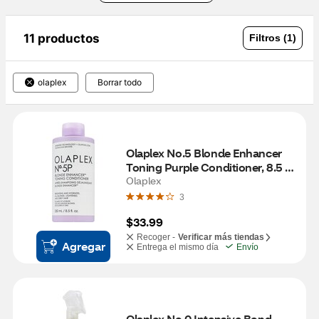
11 productos
Filtros (1)
olaplex
Borrar todo
Olaplex No.5 Blonde Enhancer 
Toning Purple Conditioner, 8.5 
OZ
Olaplex
3
$33.99
Recoger -
Verificar más tiendas
Agregar
Entrega el mismo día
Envío
Olaplex No.0 Intensive Bond 