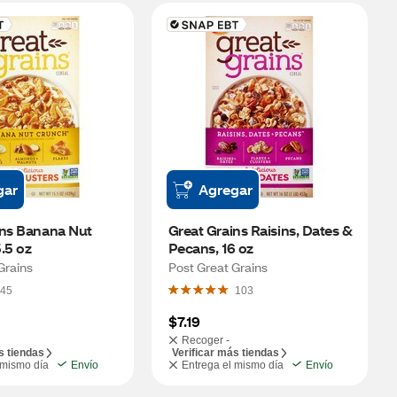
gar
Agregar
ns Banana Nut 
Great Grains Raisins, Dates & 
.5 oz
Pecans, 16 oz
Grains
Post Great Grains
45
103
$7.19
Recoger -
s tiendas
Verificar más tiendas
 mismo día
Envío
Entrega el mismo día
Envío