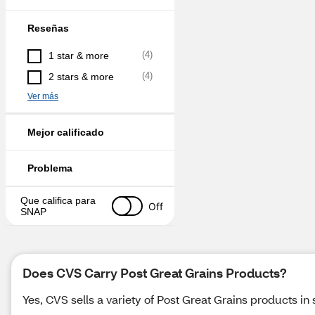
Reseñas
(
4
)
1 star & more
(
4
)
2 stars & more
Ver más
Mejor calificado
Problema
Que califica para 
Off
SNAP
Does CVS Carry Post Great Grains Products?
Yes, CVS sells a variety of Post Great Grains products in 