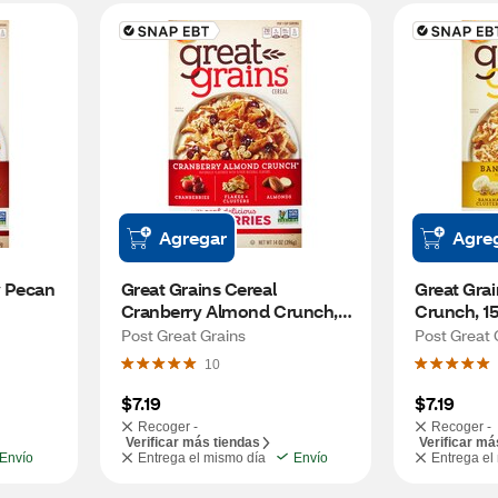
Agregar
Agre
 Pecan 
Great Grains Cereal 
Great Grai
Cranberry Almond Crunch, 
Crunch, 15
14 oz
Post Great Grains
Post Great 
10
$7.19
$7.19
Recoger -
Recoger -
Verificar más tiendas
Verificar má
Envío
Entrega el mismo día
Envío
Entrega el