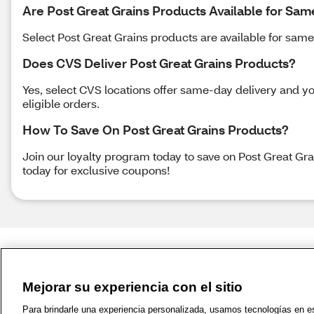
Are Post Great Grains Products Available for Sam
Select Post Great Grains products are available for same 
Does CVS Deliver Post Great Grains Products?
Yes, select CVS locations offer same-day delivery and yo
eligible orders.
How To Save On Post Great Grains Products?
Join our loyalty program today to save on Post Great G
today for exclusive coupons!
Mejorar su experiencia con el sitio
1-800-679-9691
|
Contáctenos
|
Términos de 
Para brindarle una experiencia personalizada, usamos tecnologías en est