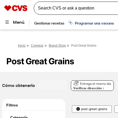
>
>
>
Inicio
Comprar
Brand Shop
Post Great Grains
Post Great Grains
Entrega el mismo día
Cómo obtenerlo
Verificar dirección
Filtros
post-great-grains
Categoría