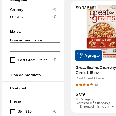
(
4
)
Grocery
(
1
)
OTCHS
Marca
Buscar una marca
Agregar
(
4
)
Post Great Grains
Great Grains Crunchy
Cereal, 16 oz
Tipo de producto
Post Great Grains
66
Cantidad
$7.19
Recoger -
Precio
Verificar más tiendas
Entrega el mismo día
(
4
)
$5 - $10