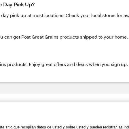
e Day Pick Up?
day pick up at most locations. Check your local stores for avai
u can get Post Great Grains products shipped to your home. J
rains products. Enjoy great offers and deals when you sign 
Share Feedback
Uso
|
Accesibilidad
|
Política de Privacidad
|
WA Privacy Policy
|
Mapa del sit
e sitio que recopilan datos de usted y sobre usted y pueden registrar las in