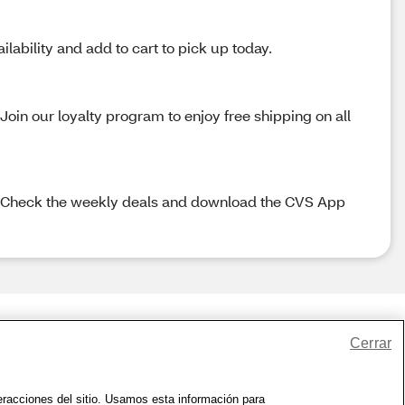
lability and add to cart to pick up today.
oin our loyalty program to enjoy free shipping on all
up. Check the weekly deals and download the CVS App
Cerrar
io
|
Zona de Bienestar
|
© 1999 - 2026 CVS.com
teracciones del sitio. Usamos esta información para