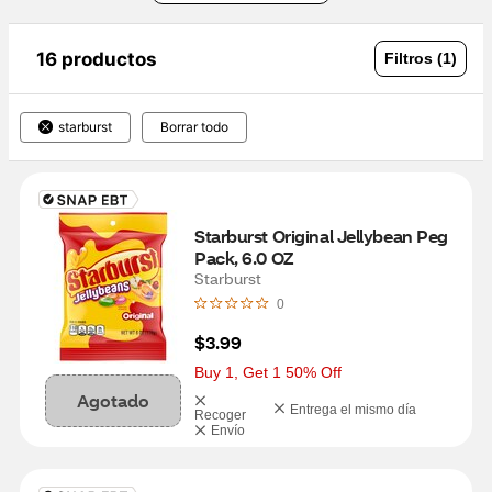
16 productos
Filtros (1)
starburst
Borrar todo
Starburst Original Jellybean Peg 
Pack, 6.0 OZ
Starburst
0
$3.99
Buy 1, Get 1 50% Off
Agotado
Entrega el mismo día
Recoger
Envío