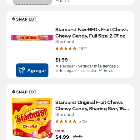
Envío
Starburst FaveREDs Fruit Chews 
Chewy Candy, Full Size, 2.07 oz
Starburst
1972
$1.99
Recoger -
Verificar más tiendas
Agregar
Entrega el mismo día
Envío
Starburst Original Fruit Chews 
Chewy Candy, Sharing Size, 15.6 
OZ
Starburst
5728
Oferta
W
$4.99
$6.49
a