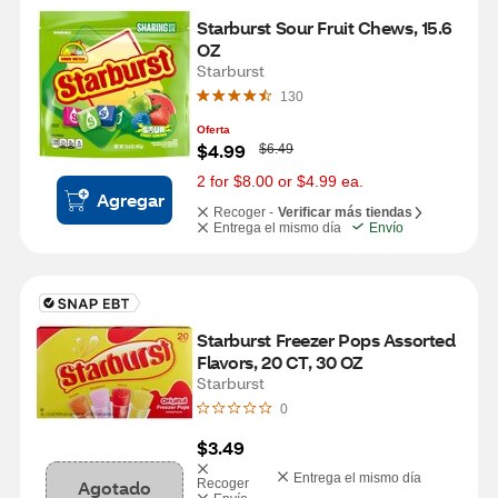
Starburst Sour Fruit Chews, 15.6 
OZ
Starburst
130
Oferta
W
$4.99
$6.49
a
s
2 for $8.00 or $4.99 ea.
Agregar
Recoger -
Verificar más tiendas
Entrega el mismo día
Envío
Starburst Freezer Pops Assorted 
Flavors, 20 CT, 30 OZ
Starburst
0
$3.49
Entrega el mismo día
Agotado
Recoger