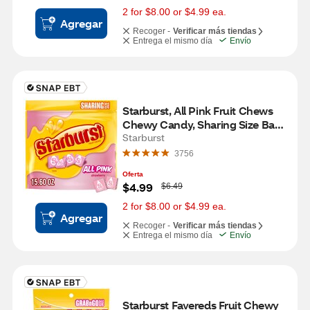
s
2 for $8.00 or $4.99 ea.
Agregar
Recoger -
Verificar más tiendas
Entrega el mismo día
Envío
Starburst, All Pink Fruit Chews 
Chewy Candy, Sharing Size Bag, 
15.6 oz
Starburst
3756
Oferta
W
$4.99
$6.49
a
s
2 for $8.00 or $4.99 ea.
Agregar
Recoger -
Verificar más tiendas
Entrega el mismo día
Envío
Starburst Favereds Fruit Chewy 