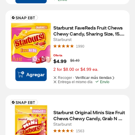
Starburst FaveReds Fruit Chews 
Chewy Candy, Sharing Size, 15.6 
OZ
Starburst
1990
Oferta
W
$4.99
$6.49
a
s
2 for $8.00 or $4.99 ea.
Agregar
Recoger -
Verificar más tiendas
Entrega el mismo día
Envío
Starburst Original Minis Size Fruit 
Chews Chewy Candy, Grab N 
Go, 8 oz
Starburst
1563