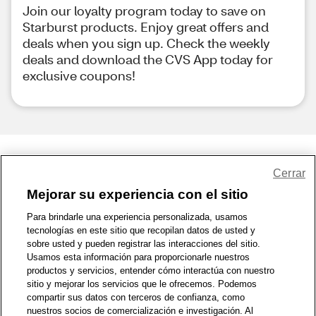
Join our loyalty program today to save on
Starburst products. Enjoy great offers and
deals when you sign up. Check the weekly
deals and download the CVS App today for
exclusive coupons!
Share Feedback
Cerrar
Mejorar su experiencia con el sitio
1-800-679-9691
|
Contáctenos
|
Términos de Uso
|
Accesibilidad
|
Para brindarle una experiencia personalizada, usamos
tecnologías en este sitio que recopilan datos de usted y
Política de Privacidad
|
WA Privacy Policy
|
Mapa del sitio
|
sobre usted y pueden registrar las interacciones del sitio.
Zona de Bienestar
|
© 1999 - 2026 CVS.com
Usamos esta información para proporcionarle nuestros
productos y servicios, entender cómo interactúa con nuestro
sitio y mejorar los servicios que le ofrecemos. Podemos
compartir sus datos con terceros de confianza, como
nuestros socios de comercialización e investigación. Al