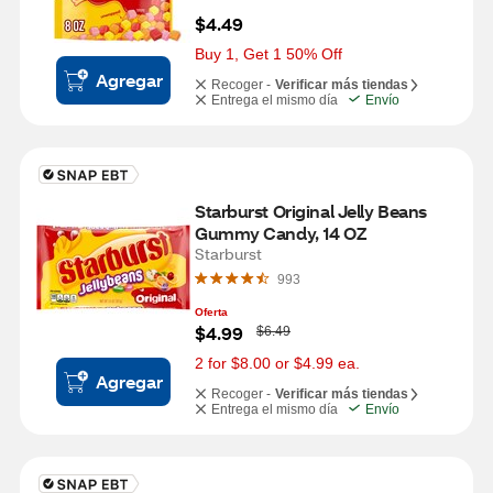
$4.49
Buy 1, Get 1 50% Off
Agregar
Recoger -
Verificar más tiendas
Entrega el mismo día
Envío
Starburst Original Jelly Beans 
Gummy Candy, 14 OZ
Starburst
993
Oferta
W
$4.99
$6.49
a
s
2 for $8.00 or $4.99 ea.
Agregar
Recoger -
Verificar más tiendas
Entrega el mismo día
Envío