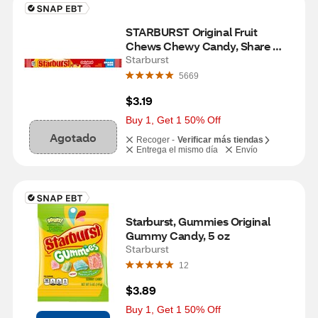
STARBURST Original Fruit 
Chews Chewy Candy, Share 
Size, 3.45 oz
Starburst
5669
$3.19
Buy 1, Get 1 50% Off
Agotado
Recoger -
Verificar más tiendas
Entrega el mismo día
Envío
Starburst, Gummies Original 
Gummy Candy, 5 oz
Starburst
12
$3.89
Buy 1, Get 1 50% Off