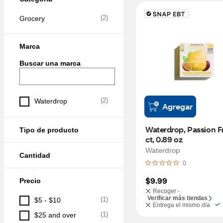
(
2
)
Grocery
Marca
Buscar una marca
(
2
)
Waterdrop
Agregar
Waterdrop, Passion Fru
Tipo de producto
ct, 0.89 oz
Waterdrop
Cantidad
0
$9.99
Precio
Recoger -
Verificar más tiendas
(
1
)
$5 - $10
Entrega el mismo día
(
1
)
$25 and over