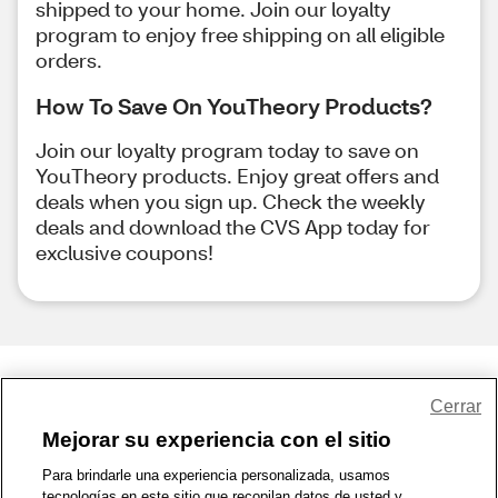
shipped to your home. Join our loyalty
program to enjoy free shipping on all eligible
orders.
How To Save On YouTheory Products?
Join our loyalty program today to save on
YouTheory products. Enjoy great offers and
deals when you sign up. Check the weekly
deals and download the CVS App today for
exclusive coupons!
Share Feedback
Cerrar
Mejorar su experiencia con el sitio
1-800-679-9691
|
Contáctenos
|
Términos de Uso
|
Accesibilidad
|
Para brindarle una experiencia personalizada, usamos
tecnologías en este sitio que recopilan datos de usted y