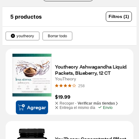
5 productos
Filtros (1)
youtheory
Borrar todo
Youtheory Ashwagandha Liquid 
Packets, Blueberry, 12 CT
YouTheory
258
$19.99
Recoger -
Verificar más tiendas
Agregar
Entrega el mismo día
Envío
YouTheory Concentrated Effect 