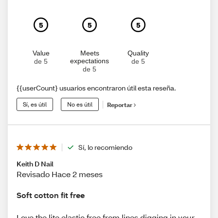
5
5
5
Value
Meets
Quality
expectations
de 5
de 5
de 5
{{userCount} usuarios encontraron útil esta reseña.
Sí, es útil
No es útil
Reportar
Sí, lo recomiendo
Keith D Nail
Revisado Hace 2 meses
Soft cotton fit free
Love the lite elastic free from lines digging in your