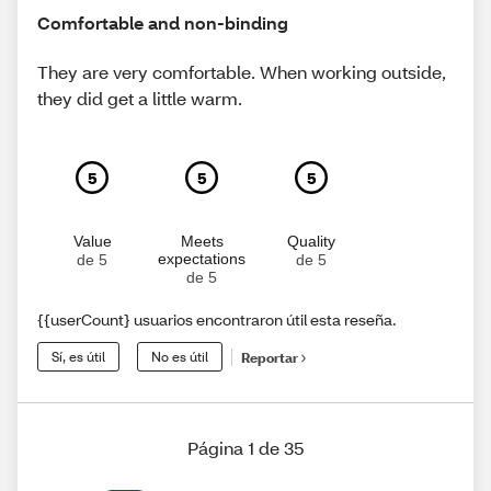
Comfortable and non-binding
They are very comfortable. When working outside,
they did get a little warm.
5
5
5
Value
Meets
Quality
expectations
de 5
de 5
de 5
{{userCount} usuarios encontraron útil esta reseña.
Sí, es útil
No es útil
Reportar
Página 1 de 35