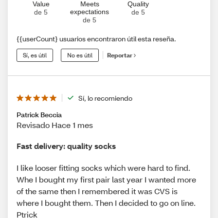
Value
Meets
Quality
expectations
de 5
de 5
de 5
{{userCount} usuarios encontraron útil esta reseña.
Sí, es útil
No es útil
Reportar
Sí, lo recomiendo
Patrick Beccia
Revisado Hace 1 mes
Fast delivery: quality socks
I like looser fitting socks which were hard to find.
Whe I bought my first pair last year I wanted more
of the same then I remembered it was CVS is
where I bought them. Then I decided to go on line.
Ptrick