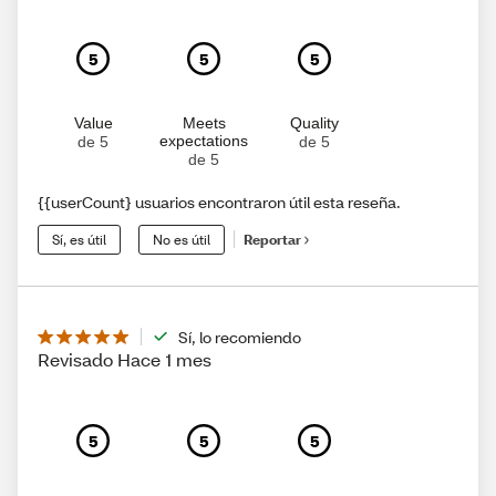
5
5
5
Value
Meets
Quality
expectations
de 5
de 5
de 5
{{userCount} usuarios encontraron útil esta reseña.
Sí, es útil
No es útil
Reportar
Sí, lo recomiendo
Revisado Hace 1 mes
5
5
5