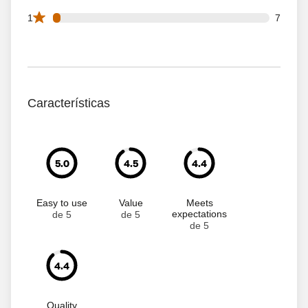
7 1 star reviews out of 208 reviews
1
7
Características
5.0
4.5
4.4
Easy to use
Value
Meets
expectations
de 5
de 5
de 5
4.4
Quality