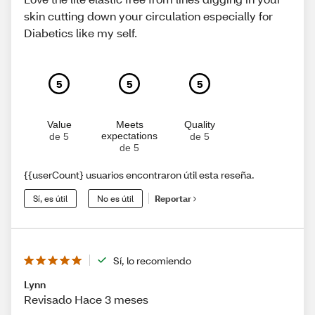
skin cutting down your circulation especially for
Diabetics like my self.
5
5
5
Value
Meets
Quality
expectations
de 5
de 5
de 5
{{userCount} usuarios encontraron útil esta reseña.
Sí, es útil
No es útil
Reportar
Sí, lo recomiendo
Lynn
Revisado Hace 3 meses