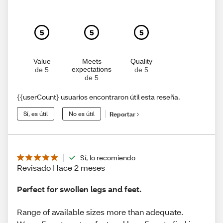
5
5
5
Value
Meets
Quality
expectations
de 5
de 5
de 5
{{userCount} usuarios encontraron útil esta reseña.
Sí, es útil
No es útil
Reportar
Sí, lo recomiendo
Revisado Hace 2 meses
Perfect for swollen legs and feet.
Range of available sizes more than adequate.