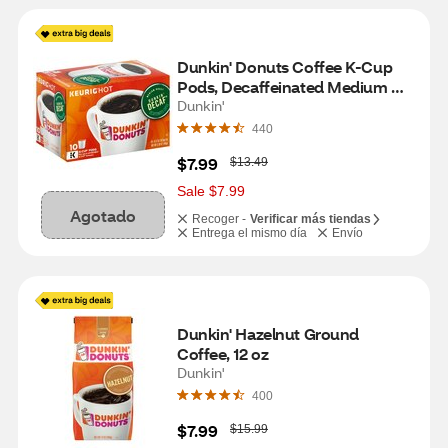
Dunkin' Donuts Coffee K-Cup 
Pods, Decaffeinated Medium 
Roast, 10 ct, 3.7 oz
Dunkin'
440
W
$7.99
$13.49
a
s
Sale $7.99
Agotado
Recoger -
Verificar más tiendas
Entrega el mismo día
Envío
Dunkin' Hazelnut Ground 
Coffee, 12 oz
Dunkin'
400
W
$7.99
$15.99
a