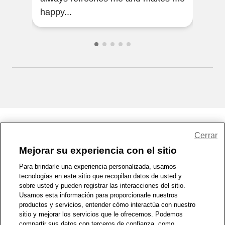
happy...
Share Feedback
Cerrar
Mejorar su experiencia con el sitio
1-800-679-9691
|
Contáctenos
|
Términos de Uso
|
Accesibilidad
|
Para brindarle una experiencia personalizada, usamos
tecnologías en este sitio que recopilan datos de usted y
Política de Privacidad
|
WA Privacy Policy
|
Mapa del sitio
|
sobre usted y pueden registrar las interacciones del sitio.
Zona de Bienestar
|
© 1999 - 2026 CVS.com
Usamos esta información para proporcionarle nuestros
productos y servicios, entender cómo interactúa con nuestro
sitio y mejorar los servicios que le ofrecemos. Podemos
compartir sus datos con terceros de confianza, como