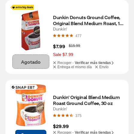
Dunkin Donuts Ground Coffee, 
Original Blend Medium Roast, 12 
oz
Dunkin'
477
W
$7.99
$15.99
a
s
Sale $7.99
Agotado
Recoger -
Verificar más tiendas
Entrega el mismo día
Envío
Dunkin' Original Blend Medium 
Roast Ground Coffee, 30 oz
Dunkin'
375
$29.99
Recoger -
Verificar más tiendas