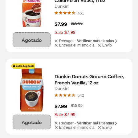
Colombian Roast, 11 oz
Dunkin'
451
W
$7.99
$15.99
a
s
Sale $7.99
Agotado
Recoger -
Verificar más tiendas
Entrega el mismo día
Envío
Dunkin Donuts Ground Coffee, 
French Vanilla, 12 oz
Dunkin'
542
W
$7.99
$15.99
a
s
Sale $7.99
Agotado
Recoger -
Verificar más tiendas
Entrega el mismo día
Envío