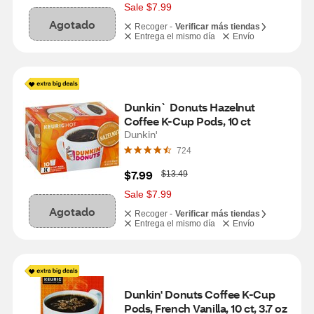
s
Sale $7.99
Agotado
Recoger -
Verificar más tiendas
Entrega el mismo día
Envío
Dunkin` Donuts Hazelnut 
Coffee K-Cup Pods, 10 ct
Dunkin'
724
W
$7.99
$13.49
a
s
Sale $7.99
Agotado
Recoger -
Verificar más tiendas
Entrega el mismo día
Envío
Dunkin' Donuts Coffee K-Cup 
Pods, French Vanilla, 10 ct, 3.7 oz