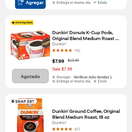
Agregar
Entrega el mismo día
Envío
Dunkin' Donuts K-Cup Pods, 
Original Blend Medium Roast 
Coffee, 10 ct, 3.7 oz
Dunkin'
782
W
$7.99
$13.49
a
s
Sale $7.99
Agotado
Recoger -
Verificar más tiendas
Entrega el mismo día
Envío
Dunkin' Ground Coffee, Original 
Blend Medium Roast, 18 oz
Dunkin'
457