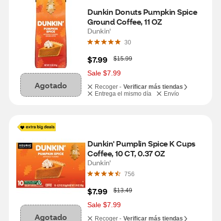
Dunkin Donuts Pumpkin Spice 
Ground Coffee, 11 OZ
Dunkin'
30
W
$7.99
$15.99
a
s
Sale $7.99
Agotado
Recoger -
Verificar más tiendas
Entrega el mismo día
Envío
Dunkin' Pumplin Spice K Cups 
Coffee, 10 CT, 0.37 OZ
Dunkin'
756
W
$7.99
$13.49
a
s
Sale $7.99
Agotado
Recoger -
Verificar más tiendas