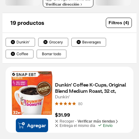
Verificar dirección
19 productos
Filtros (4)
Dunkin'
Grocery
Beverages
Coffee
Borrar todo
Dunkin' Coffee K-Cups, Original 
Blend Medium Roast, 32 ct,
Dunkin'
80
$31.99
Recoger -
Verificar más tiendas
Agregar
Entrega el mismo día
Envío