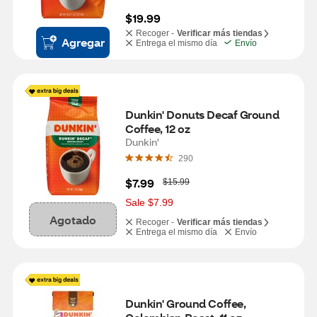
$19.99
Recoger -
Verificar más tiendas
Agregar
Entrega el mismo día
Envío
Dunkin' Donuts Decaf Ground 
Coffee, 12 oz
Dunkin'
290
W
$7.99
$15.99
a
s
Sale $7.99
Agotado
Recoger -
Verificar más tiendas
Entrega el mismo día
Envío
Dunkin' Ground Coffee, 