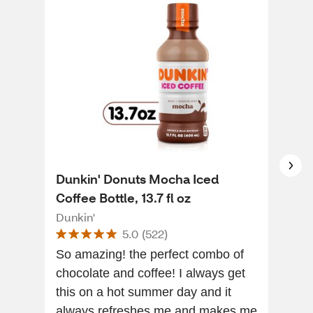
Dunkin' Donuts Mocha Iced
Dun
Coffee Bottle, 13.7 fl oz
Fre
Dunkin'
Dunk
5.0
(
522
)
So amazing! the perfect combo of
I lo
chocolate and coffee! I always get
flav
this on a hot summer day and it
always refreshes me and makes me