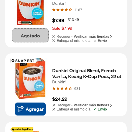
Dunkin'
1167
W
$7.99
$13.49
a
s
Sale $7.99
Agotado
Recoger -
Verificar más tiendas
Entrega el mismo día
Envío
Dunkin' Original Blend, French 
Vanilla, Keurig K-Cup Pods, 22 ct
Dunkin'
631
$24.29
Recoger -
Verificar más tiendas
Agregar
Entrega el mismo día
Envío