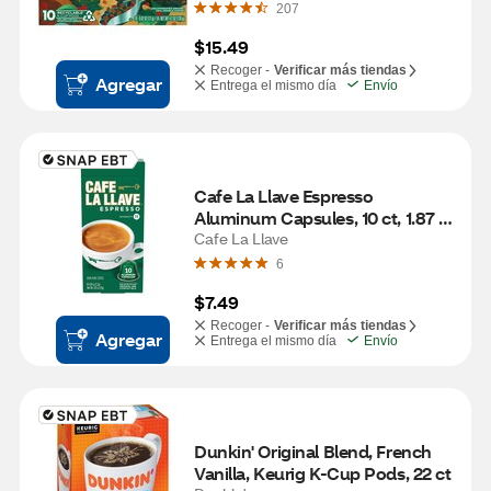
207
$15.49
Recoger -
Verificar más tiendas
Agregar
Entrega el mismo día
Envío
Cafe La Llave Espresso 
Aluminum Capsules, 10 ct, 1.87 
oz
Cafe La Llave
6
$7.49
Recoger -
Verificar más tiendas
Agregar
Entrega el mismo día
Envío
Dunkin' Original Blend, French 
Vanilla, Keurig K-Cup Pods, 22 ct