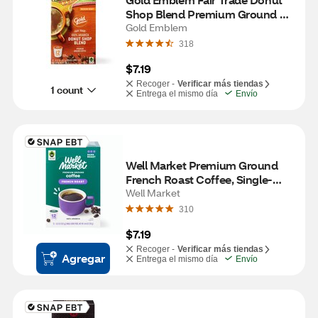
Shop Blend Premium Ground 
Coffee Single-Serve Cups, 12 ct
Gold Emblem
318
$7.19
Recoger -
Verificar más tiendas
1 count
Entrega el mismo día
Envío
Well Market Premium Ground 
French Roast Coffee, Single-
Serve Cups, 12 CT, 4.44 OZ
Well Market
310
$7.19
Recoger -
Verificar más tiendas
Agregar
Entrega el mismo día
Envío