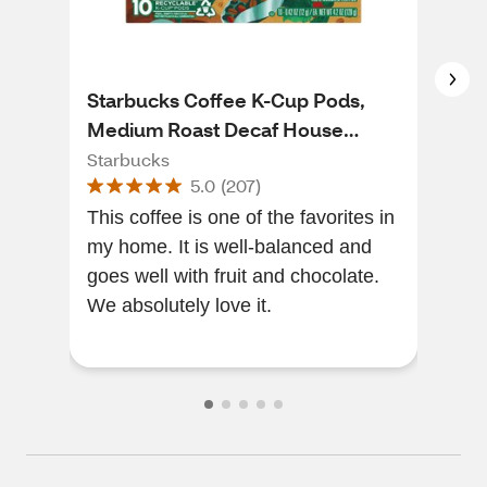
Starbucks Coffee K-Cup Pods,
Gol
Medium Roast Decaf House
Sho
Blend, 10 ct, 4.2 oz
Cof
Starbucks
Gol
5.0
(
207
)
This coffee is one of the favorites in
The
my home. It is well-balanced and
is v
goes well with fruit and chocolate.
We absolutely love it.