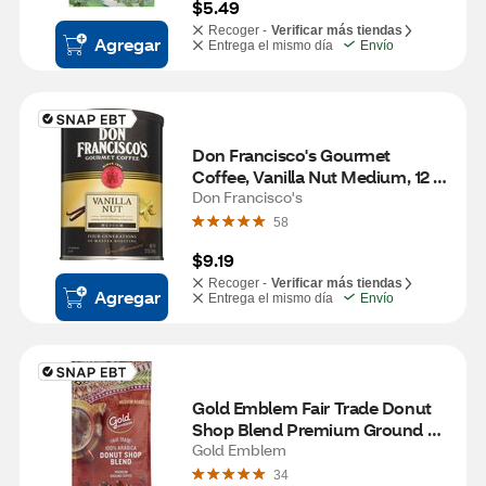
$5.49
Recoger -
Verificar más tiendas
Agregar
Entrega el mismo día
Envío
Don Francisco's Gourmet 
Coffee, Vanilla Nut Medium, 12 
oz
Don Francisco's
58
$9.19
Recoger -
Verificar más tiendas
Agregar
Entrega el mismo día
Envío
Gold Emblem Fair Trade Donut 
Shop Blend Premium Ground 
Coffee, 12 oz
Gold Emblem
34