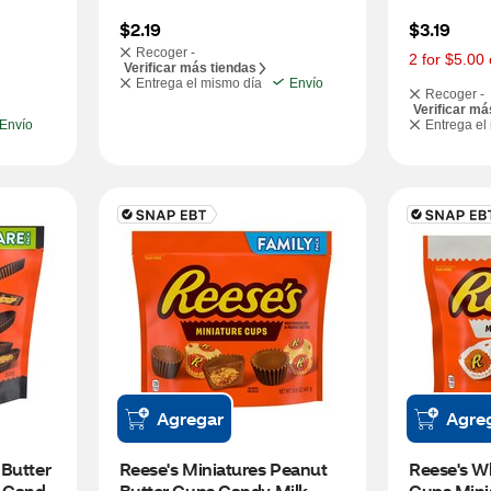
$2.19
$3.19
Recoger -
2 for $5.00 
Verificar más tiendas
Entrega el mismo día
Envío
Recoger -
Verificar má
Envío
Entrega el
Agregar
Agre
Butter 
Reese's Miniatures Peanut 
Reese's Wh
Candy, 
Butter Cups Candy Milk 
Cups Minia