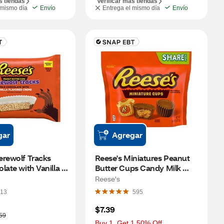
s tiendas
Verificar más tiendas
 mismo día
Envío
Entrega el mismo día
Envío
gar
Agregar
rewolf Tracks 
Reese's Miniatures Peanut 
late with Vanilla 
Butter Cups Candy Milk 
reme Snack Size 
Chocolate, 9.6 OZ
Reese's
tter Cups 
13
595
 Candy, 9.35 OZ
$7.39
59
Buy 1, Get 1 50% Off