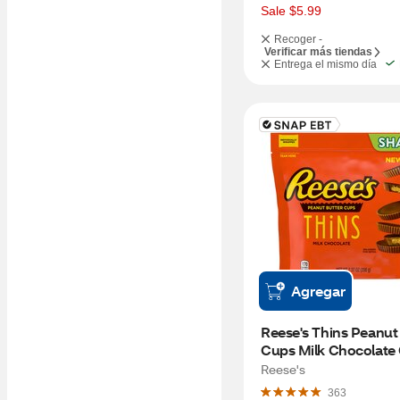
s
Sale $5.99
Recoger -
Verificar más tiendas
Entrega el mismo día
Agregar
Reese's Thins Peanut 
Cups Milk Chocolate 
7.37 OZ
Reese's
363