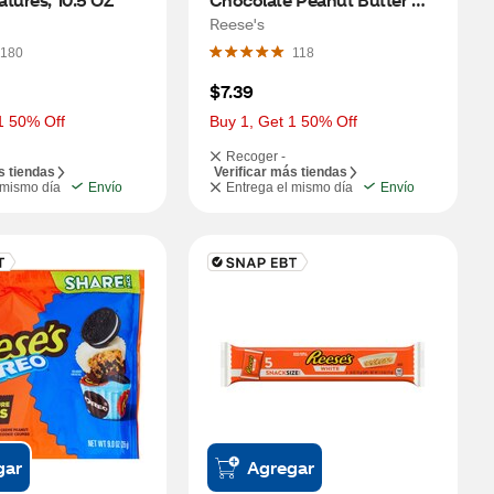
Cups, 10.2 oz
Reese's
180
118
$7.39
1 50% Off
Buy 1, Get 1 50% Off
Recoger -
s tiendas
Verificar más tiendas
 mismo día
Envío
Entrega el mismo día
Envío
gar
Agregar