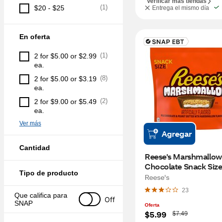
Verificar más tiendas
(
1
)
$20 - $25
Entrega el mismo día
En oferta
(
1
)
2 for $5.00 or $2.99 
ea.
(
8
)
2 for $5.00 or $3.19 
ea.
(
2
)
2 for $9.00 or $5.49 
ea.
Ver más
Agregar
Cantidad
Reese's Marshmallow 
Chocolate Snack Size
Tipo de producto
Peanut Butter Cups C
Reese's
Bag, 9.35 OZ
23
Que califica para 
Off
SNAP
Oferta
W
$5.99
$7.49
a