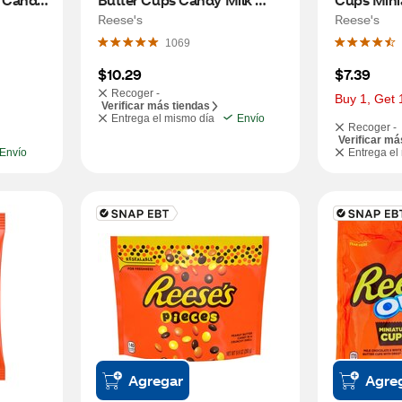
Chocolate, 15.8 OZ
Reese's
Reese's
1069
$10.29
$7.39
Recoger -
Buy 1, Get 
Verificar más tiendas
Entrega el mismo día
Envío
Recoger -
Verificar má
Envío
Entrega el
Agregar
Agre