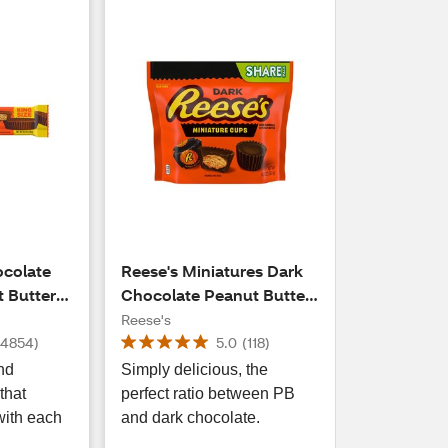
ocolate
Reese's Miniatures Dark
t Butter
Chocolate Peanut Butter
 oz
Cups, 10.2 oz
Reese's
(
4854
)
5.0
(
118
)
nd
Simply delicious, the
that
perfect ratio between PB
with each
and dark chocolate.