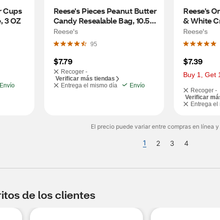
 Cups 
Reese's Pieces Peanut Butter 
Reese's Or
, 3 OZ
Candy Resealable Bag, 10.5 
& White Cr
oz
with Peanu
Reese's
Reese's
Cookies, 
95
$7.79
$7.39
Recoger -
Buy 1, Get 
Verificar más tiendas
Envío
Entrega el mismo día
Envío
Recoger -
Verificar má
Entrega el
El precio puede variar entre compras en línea y
1
2
3
4
tos de los clientes