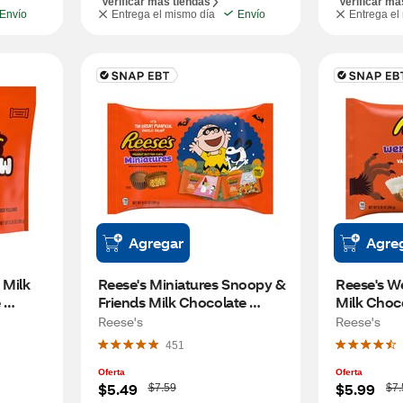
Verificar más tiendas
Verificar má
Envío
Entrega el mismo día
Envío
Entrega el
Agregar
Agre
Milk 
Reese's Miniatures Snoopy & 
Reese's We
 
Friends Milk Chocolate 
Milk Choco
andy 
Peanut Butter Cups, 
Flavored C
Reese's
Reese's
Halloween Candy, 9.92 OZ
Peanut Bu
451
Halloween
Oferta
Oferta
W
W
$5.49
$5.99
$7.59
$7.
a
a