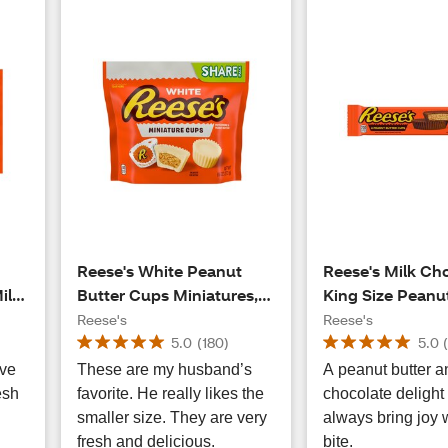
Reese's White Peanut
Reese's Milk Ch
ilk
Butter Cups Miniatures,
King Size Peanu
10.5 OZ
Cups Candy, 2.8
Reese's
Reese's
5.0
(
180
)
5.0
ove
These are my husband’s
A peanut butter a
esh
favorite. He really likes the
chocolate delight 
smaller size. They are very
always bring joy 
fresh and delicious.
bite.