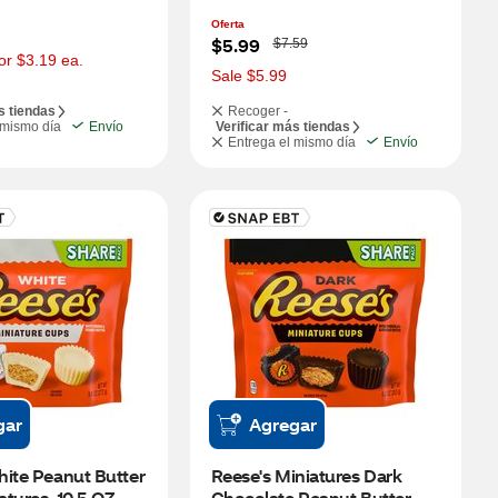
Oferta
W
$5.99
$7.59
a
or $3.19 ea.
s
Sale $5.99
s tiendas
Recoger -
 mismo día
Envío
Verificar más tiendas
Entrega el mismo día
Envío
gar
Agregar
ite Peanut Butter 
Reese's Miniatures Dark 
tures, 10.5 OZ
Chocolate Peanut Butter 