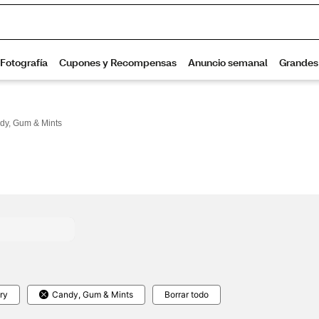
dy, Gum & Mints
ry
Candy, Gum & Mints
Borrar todo