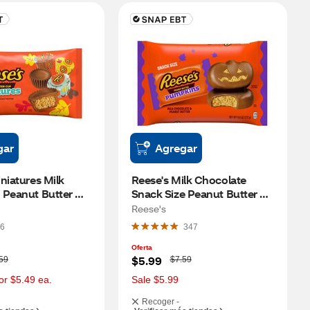
gar
Agregar
niatures Milk 
Reese's Milk Chocolate 
Peanut Butter 
Snack Size Peanut Butter 
loween Candy, 9.92 
Pumpkins Candy, 9.6 OZ
Reese's
6
347
Oferta
W
$5.99
59
$7.59
a
s
or $5.49 ea.
Sale $5.99
Recoger -