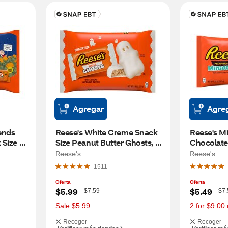
Agregar
Agre
nds 
Reese's White Creme Snack 
Reese's Mi
Size 
Size Peanut Butter Ghosts, 
Chocolate 
ns 
Halloween Candy, 9.6 OZ
Cups, Hal
Reese's
Reese's
OZ
OZ
1511
Oferta
Oferta
W
W
$5.99
$5.49
$7.59
$7.
a
a
s
s
Sale $5.99
2 for $9.00 
Recoger -
Recoger -