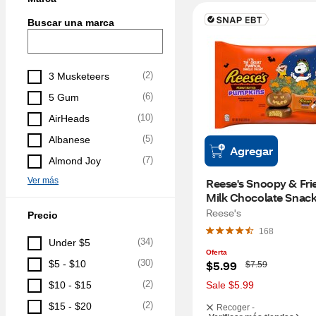
Buscar una marca
(
2
)
3 Musketeers
(
6
)
5 Gum
(
10
)
AirHeads
(
5
)
Albanese
Agregar
(
7
)
Almond Joy
Ver más
Reese's Snoopy & Frie
Milk Chocolate Snack 
Peanut Butter Pumpki
Reese's
Precio
Halloween Candy, 9 
168
(
34
)
Under $5
Oferta
(
30
)
W
$5 - $10
$5.99
$7.59
a
s
(
2
)
$10 - $15
Sale $5.99
(
2
)
$15 - $20
Recoger -