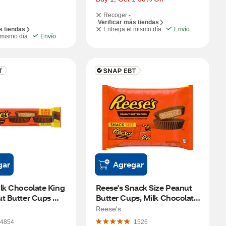
Recoger -
Verificar más tiendas
s tiendas
Entrega el mismo día
Envío
 mismo día
Envío
gar
Agregar
lk Chocolate King 
Reese's Snack Size Peanut 
t Butter Cups 
Butter Cups, Milk Chocolate, 
 oz
10.5 OZ
Reese's
4854
1526