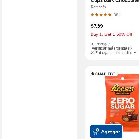
7.37 OZ
Reese's
381
$7.39
Buy 1, Get 1 50% Off
Recoger -
Verificar más tiendas
Entrega el mismo día
Agregar