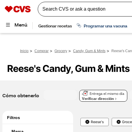
>
>
>
>
Inicio
Comprar
Grocery
Candy, Gum & Mints
Reese's Can
Reese's Candy, Gum & Mints
Entrega el mismo día
Cómo obtenerlo
Verificar dirección
Filtros
Reese's
Groce
Marca