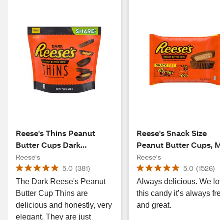
Reese's Thins Peanut
Reese's Snack Size
Butter Cups Dark
Peanut Butter Cups, M
Chocolate Candy, 7.37 OZ
Chocolate, 10.5 OZ
Reese's
Reese's
5.0
(
381
)
5.0
(
1526
)
The Dark Reese's Peanut
Always delicious. We l
Butter Cup Thins are
this candy it’s always fr
delicious and honestly, very
and great.
elegant. They are just