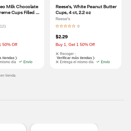
eo Milk Chocolate 
Reese's, White Peanut Butter 
eme Cups Filled 
Cups, 4 ct, 2.2 oz
t Butter & Oreo 
Reese's
9 OZ
121
0
$2.29
1 50% Off
Buy 1, Get 1 50% Off
Recoger -
s tiendas
Verificar más tiendas
 mismo día
Envío
Entrega el mismo día
Envío
 en tienda.