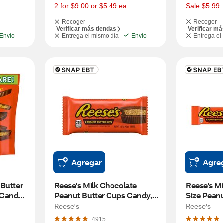
s
s
2 for $9.00 or $5.49 ea.
Sale $5.99
Recoger -
Recoger -
Verificar más tiendas
Verificar má
Envío
Entrega el mismo día
Envío
Entrega el
Agregar
Agre
Butter 
Reese's Milk Chocolate 
Reese's Mi
Candy, 
Peanut Butter Cups Candy, 
Size Peanu
1.5 OZ
Candy, 2.8
Reese's
Reese's
4915