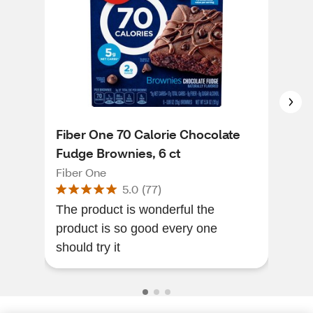
Fiber One 70 Calorie Chocolate
Fib
Fudge Brownies, 6 ct
Cof
Fiber One
Fibe
5.0
(
77
)
The product is wonderful the
I lo
product is so good every one
The
should try it
any