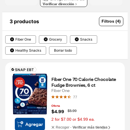
Verificar dirección
3 productos
Filtros (4)
Fiber One
Grocery
Snacks
Healthy Snacks
Borrar todo
Fiber One 70 Calorie Chocolate 
Fudge Brownies, 6 ct
Fiber One
77
Oferta
W
$4.99
$5.99
a
s
2 for $7.00 or $4.99 ea.
Agregar
Recoger -
Verificar más tiendas