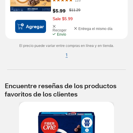
116
W
$5.99
$11.29
a
s
Sale $5.99
Agregar
Entrega el mismo día
Recoger
Envío
El precio puede variar entre compras en línea y en tienda.
1
Encuentre reseñas de los productos
favoritos de los clientes