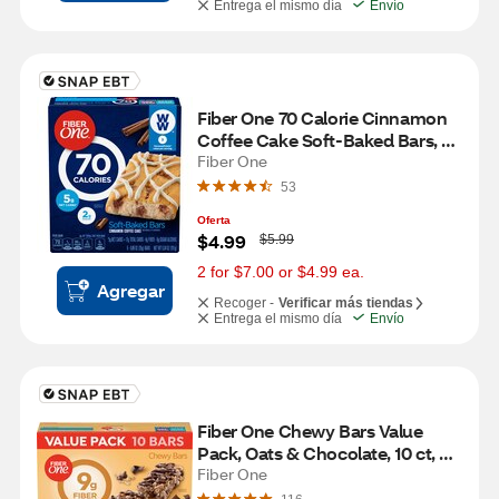
Entrega el mismo día
Envío
Fiber One 70 Calorie Cinnamon 
Coffee Cake Soft-Baked Bars, 6 
ct
Fiber One
53
Oferta
W
$4.99
$5.99
a
s
2 for $7.00 or $4.99 ea.
Agregar
Recoger -
Verificar más tiendas
Entrega el mismo día
Envío
Fiber One Chewy Bars Value 
Pack, Oats & Chocolate, 10 ct, 
14.1 oz
Fiber One