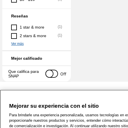
Reseñas
(
1
)
1 star & more
(
1
)
2 stars & more
Ver más
Mejor calificado
Que califica para 
Off
SNAP
Mejorar su experiencia con el sitio
1-800-679-9691
|
Contáctenos
|
Términos de 
Para brindarle una experiencia personalizada, usamos tecnologías en est
proporcionarle nuestros productos y servicios, entender cómo interactú
de comercialización e investigación. Al continuar utilizando nuestro sit