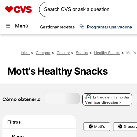
>
>
>
>
>
Inicio
Comprar
Grocery
Snacks
Healthy Snacks
Mott's
Mott's Healthy Snacks
Entrega el mismo día
Cómo obtenerlo
Verificar dirección
Filtros
Mott's
Grocer
Marca