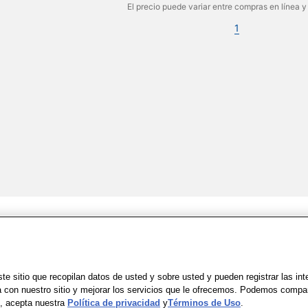
El precio puede variar entre compras en línea y
1
Share Feedback
Uso
|
Accesibilidad
|
Política de Privacidad
|
WA Privacy Policy
|
Mapa del sit
e sitio que recopilan datos de usted y sobre usted y pueden registrar las in
a con nuestro sitio y mejorar los servicios que le ofrecemos. Podemos compa
io, acepta nuestra
Política de privacidad
y
Términos de Uso
.