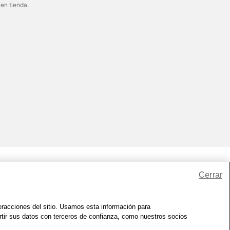
 en tienda.
Cerrar
io
|
Zona de Bienestar
|
© 1999 - 2026 CVS.com
teracciones del sitio. Usamos esta información para
rtir sus datos con terceros de confianza, como nuestros socios