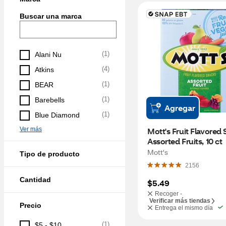
Buscar una marca
(
1
)
Alani Nu
(
4
)
Atkins
(
1
)
BEAR
(
1
)
Barebells
Agregar
(
1
)
Blue Diamond
Ver más
Mott's Fruit Flavored 
Assorted Fruits, 10 ct
Mott's
Tipo de producto
2156
Cantidad
$5.49
Recoger -
Verificar más tiendas
Precio
Entrega el mismo día
(
1
)
$5 - $10