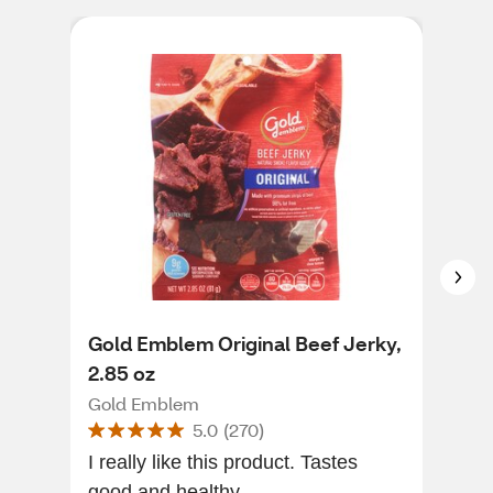
Gold Emblem Original Beef Jerky,
Gol
2.85 oz
Jer
Gold Emblem
Gol
5.0
(
270
)
I really like this product. Tastes
I lo
good and healthy.
amou