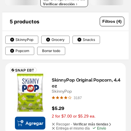
Verificar dirección
5 productos
Filtros (4)
SkinnyPop
Grocery
Snacks
Popcorn
Borrar todo
SkinnyPop Original Popcorn, 4.4 
oz
SkinnyPop
3187
$5.29
2 for $7.00 or $5.29 ea.
Agregar
Recoger -
Verificar más tiendas
Entrega el mismo día
Envío