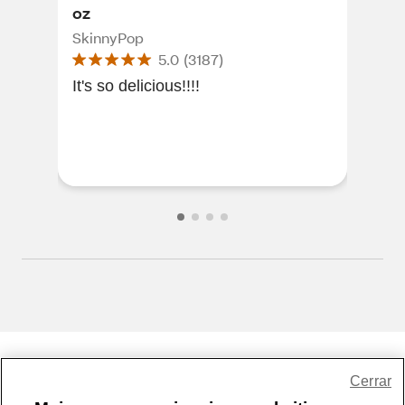
oz
Ski
SkinnyPop
5.0
(
3187
)
Love
It's so delicious!!!!
Share Feedback
Cerrar