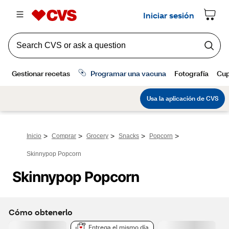
>
>
>
>
>
Inicio
Comprar
Grocery
Snacks
Popcorn
Skinnypop Popcorn
Skinnypop Popcorn
Cómo obtenerlo
Entrega el mismo día