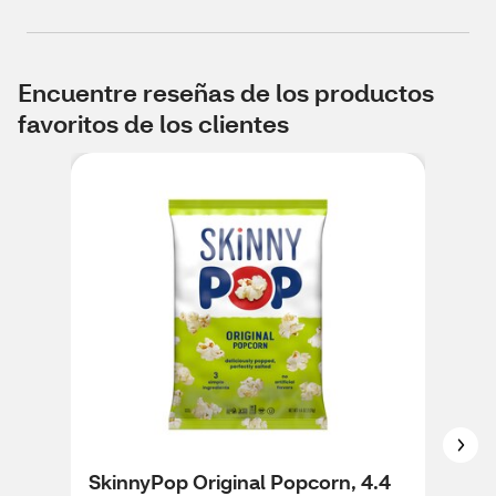
Encuentre reseñas de los productos
favoritos de los clientes
SkinnyPop Original Popcorn, 4.4
Ski