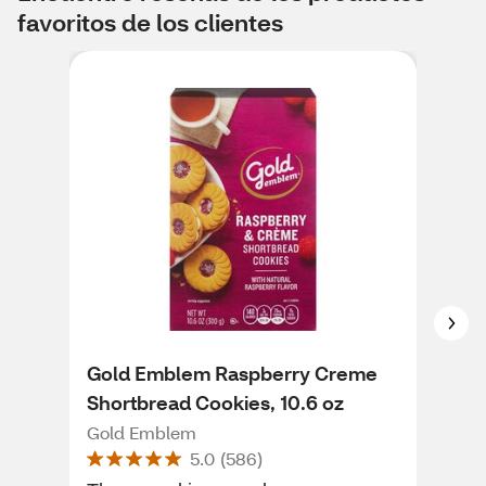
favoritos de los clientes
Gold Emblem Raspberry Creme
Gol
Shortbread Cookies, 10.6 oz
Coo
Gold Emblem
Gol
5.0
(
586
)