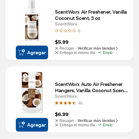
ScentWorx Air Freshener, Vanilla 
Coconut Scent, 3 oz
ScentWorx
0
$5.99
Recoger -
Verificar más tiendas
Agregar
Entrega el mismo día
Envío
ScentWorx Auto Air Freshener 
Hangers, Vanilla Coconut Scent, 
3 ct
ScentWorx
46
$6.99
Recoger -
Verificar más tiendas
Agregar
Entrega el mismo día
Envío