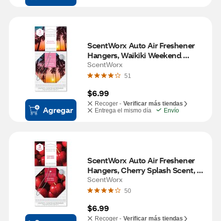
ScentWorx Auto Air Freshener 
Hangers, Waikiki Weekend 
Scent, 3 ct
ScentWorx
51
$6.99
Recoger -
Verificar más tiendas
Agregar
Entrega el mismo día
Envío
ScentWorx Auto Air Freshener 
Hangers, Cherry Splash Scent, 3 
ct
ScentWorx
50
$6.99
Recoger -
Verificar más tiendas