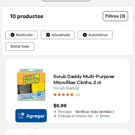
10 productos
Filtros (3)
Multicolor
Household
Automotive
Borrar todo
Scrub Daddy Multi-Purpose 
Microfiber Cloths, 2 ct
Scrub Daddy
41
$6.99
Recoger -
Verificar más tiendas
Agregar
Entrega el mismo día
Envío