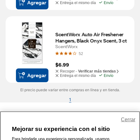
Agregar
Entrega el mismo día
Envío
ScentWorx Auto Air Freshener 
Hangers, Black Onyx Scent, 3 ct
ScentWorx
52
$6.99
Recoger -
Verificar más tiendas
Agregar
Entrega el mismo día
Envío
El precio puede variar entre compras en línea y en tienda.
1
Share Feedback
Cerrar
Mejorar su experiencia con el sitio
1-800-679-9691
|
Contáctenos
|
Términos de Uso
|
Accesibilidad
|
Para brindarle una experiencia personalizada, usamos