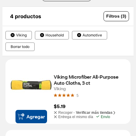
4 productos
Filtros (3)
Viking
Household
Automotive
Borrar todo
Viking Microfiber All-Purpose 
Auto Cloths, 3 ct
Viking
5
$5.19
Recoger -
Verificar más tiendas
Agregar
Entrega el mismo día
Envío