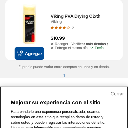
Viking PVA Drying Cloth
Viking
2
$10.99
Recoger -
Verificar más tiendas
Entrega el mismo día
Envío
Agregar
El precio puede variar entre compras en línea y en tienda.
1
Share Feedback
Cerrar
Mejorar su experiencia con el sitio
1-800-679-9691
|
Contáctenos
|
Términos de Uso
|
Accesibilidad
|
Para brindarle una experiencia personalizada, usamos
tecnologías en este sitio que recopilan datos de usted y
Política de Privacidad
|
WA Privacy Policy
|
Mapa del sitio
|
sobre usted y pueden registrar las interacciones del sitio.
Zona de Bienestar
|
© 1999 - 2026 CVS.com
Usamos esta información para proporcionarle nuestros