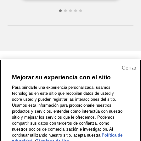
Share Feedback
Cerrar
Mejorar su experiencia con el sitio
1-800-679-9691
|
Contáctenos
|
Términos de Uso
|
Accesibilidad
|
Para brindarle una experiencia personalizada, usamos
tecnologías en este sitio que recopilan datos de usted y
Política de Privacidad
|
WA Privacy Policy
|
Mapa del sitio
|
sobre usted y pueden registrar las interacciones del sitio.
Zona de Bienestar
|
© 1999 - 2026 CVS.com
Usamos esta información para proporcionarle nuestros
productos y servicios, entender cómo interactúa con nuestro
sitio y mejorar los servicios que le ofrecemos. Podemos
compartir sus datos con terceros de confianza, como
nuestros socios de comercialización e investigación. Al
continuar utilizando nuestro sitio, acepta nuestra
Política de