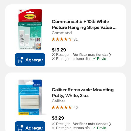
Command 4lb + 10lb White 
Picture Hanging Strips Value 
Pack, 12 Pairs
Command
31
$15.29
Recoger -
Verificar más tiendas
Agregar
Entrega el mismo día
Envío
Caliber Removable Mounting 
Putty, White, 2 oz
Caliber
40
$3.29
Recoger -
Verificar más tiendas
Agregar
Entrega el mismo día
Envío