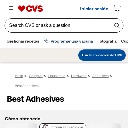
>
>
>
>
>
Inicio
Comprar
Household
Hardware
Adhesives
Best Adhesives
Best Adhesives
Cómo obtenerlo
Entrega el mismo día