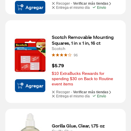
Recoger -
Verificar más tiendas
Agregar
Entrega el mismo día
Envío
Scotch Removable Mounting 
Squares, 1 in x 1 in, 16 ct
Scotch
96
$5.79
$10 ExtraBucks Rewards for 
spending $30 on Back to Routine 
event items
Agregar
Recoger -
Verificar más tiendas
Entrega el mismo día
Envío
Gorilla Glue, Clear, 1.75 oz