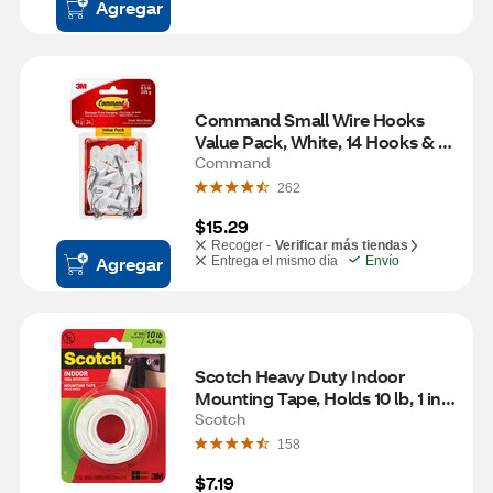
Agregar
Command Small Wire Hooks 
Value Pack, White, 14 Hooks & 
24 Strips
Command
262
$15.29
Recoger -
Verificar más tiendas
Agregar
Entrega el mismo día
Envío
Scotch Heavy Duty Indoor 
Mounting Tape, Holds 10 lb, 1 in x 
50 in Roll
Scotch
158
$7.19