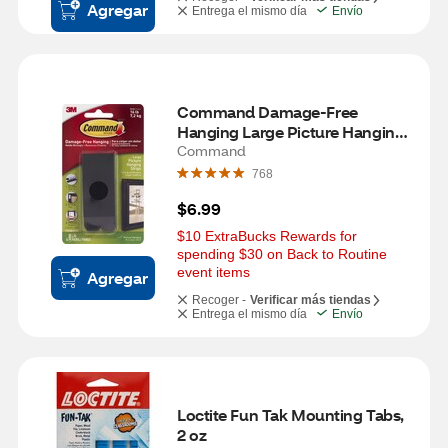
Agregar
Entrega el mismo día
Envío
Command Damage-Free 
Hanging Large Picture Hanging 
Strips, 4 ct
Command
768
$6.99
$10 ExtraBucks Rewards for 
spending $30 on Back to Routine 
event items
Agregar
Recoger -
Verificar más tiendas
Entrega el mismo día
Envío
Loctite Fun Tak Mounting Tabs, 
2 oz