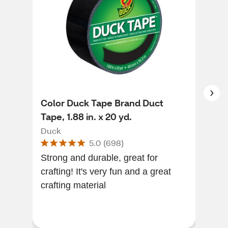
Color Duck Tape Brand Duct
Com
Tape, 1.88 in. x 20 yd.
Co
Duck
5.0
(
698
)
Thes
Strong and durable, great for
hav
crafting! It's very fun and a great
all 
crafting material
lov