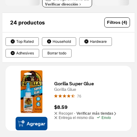
Verificar dirección
24 productos
Filtros (4)
Top Rated
Household
Hardware
Adhesives
Borrar todo
Gorilla Super Glue
Gorilla Glue
76
$8.59
Recoger -
Verificar más tiendas
Entrega el mismo día
Envío
Agregar