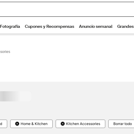
sories
ld
Home & Kitchen
Kitchen Accessories
Borrar todo