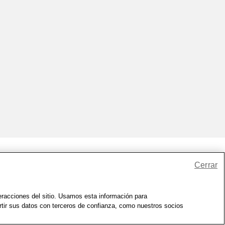
Cerrar
io
|
Zona de Bienestar
|
© 1999 - 2026 CVS.com
teracciones del sitio. Usamos esta información para
rtir sus datos con terceros de confianza, como nuestros socios