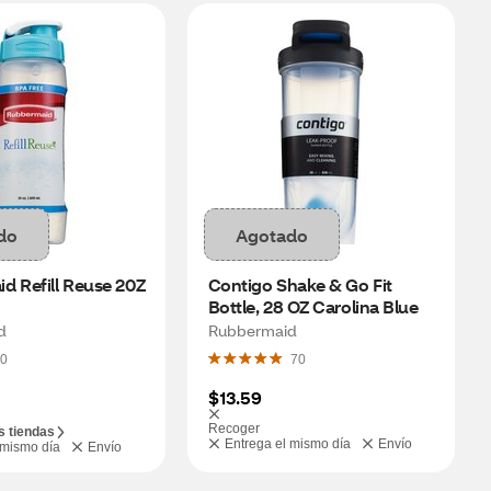
do
Agotado
 Refill Reuse 20Z 
Contigo Shake & Go Fit 
Bottle, 28 OZ Carolina Blue
d
Rubbermaid
0
70
$13.59
Recoger
s tiendas
Entrega el mismo día
Envío
 mismo día
Envío