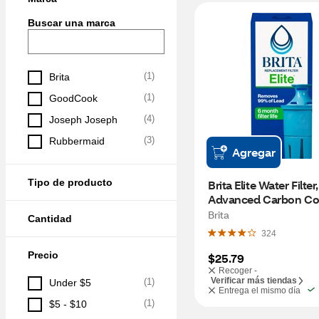
Buscar una marca
(
1
)
Brita
(
1
)
GoodCook
(
4
)
Joseph Joseph
(
3
)
Rubbermaid
Agregar
Tipo de producto
Brita Elite Water Filter, 
Advanced Carbon Cor
Technology, 1 ct
Brita
Cantidad
324
Precio
$25.79
Recoger -
Verificar más tiendas
(
1
)
Under $5
Entrega el mismo día
(
1
)
$5 - $10