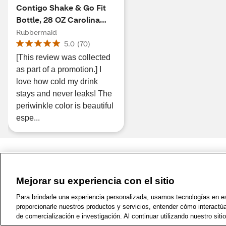
Contigo Shake & Go Fit
Bottle, 28 OZ Carolina
Blue
Rubbermaid
5.0
(
70
)
[This review was collected
as part of a promotion.] I
love how cold my drink
stays and never leaks! The
periwinkle color is beautiful
espe...
Mejorar su experiencia con el sitio
1-800-679-9691
|
Contáctenos
|
Términos de 
Para brindarle una experiencia personalizada, usamos tecnologías en est
proporcionarle nuestros productos y servicios, entender cómo interactú
de comercialización e investigación. Al continuar utilizando nuestro sit