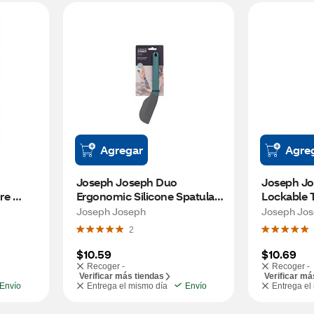
Agregar
Agre
Joseph Joseph Duo 
Joseph Jo
e 
Ergonomic Silicone Spatula, 
Lockable 
Opal
Joseph Joseph
Joseph Jo
2
$10.59
$10.69
Recoger -
Recoger -
Verificar más tiendas
Verificar má
Envío
Entrega el mismo día
Envío
Entrega el