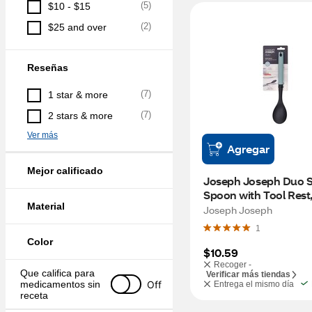
(
5
)
$10 - $15
(
2
)
$25 and over
Reseñas
(
7
)
1 star & more
(
7
)
2 stars & more
Ver más
Agregar
Mejor calificado
Joseph Joseph Duo So
Spoon with Tool Rest
Material
Joseph Joseph
1
Color
$10.59
Recoger -
Que califica para 
Verificar más tiendas
Off
medicamentos sin 
Entrega el mismo día
receta