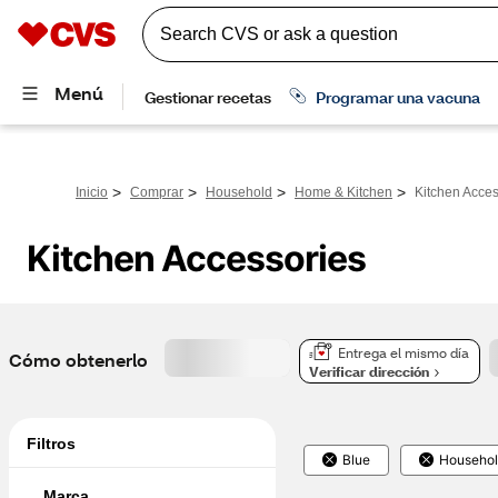
>
>
>
>
Inicio
Comprar
Household
Home & Kitchen
Kitchen Acces
Kitchen Accessories
Entrega el mismo día
Cómo obtenerlo
Verificar dirección
Filtros
Blue
Househo
Marca