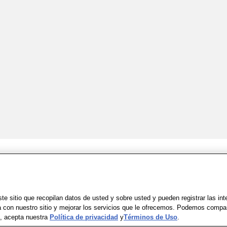
Share Feedback
Uso
|
Accesibilidad
|
Política de Privacidad
|
WA Privacy Policy
|
Mapa del sit
e sitio que recopilan datos de usted y sobre usted y pueden registrar las in
a con nuestro sitio y mejorar los servicios que le ofrecemos. Podemos compa
io, acepta nuestra
Política de privacidad
y
Términos de Uso
.