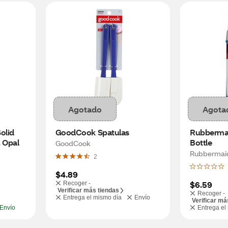
Agotado
Agota
lid 
GoodCook Spatulas
Rubbermaid
, Opal
Bottle
GoodCook
Rubbermai
2
$4.89
$6.59
Recoger -
Verificar más tiendas
Recoger -
Entrega el mismo día
Envío
Verificar má
Envío
Entrega el