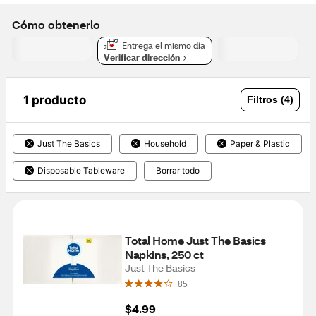
Cómo obtenerlo
Entrega el mismo día
Verificar dirección
1 producto
Filtros (4)
Just The Basics
Household
Paper & Plastic
Disposable Tableware
Borrar todo
Total Home Just The Basics 
Napkins, 250 ct
Just The Basics
85
$4.99