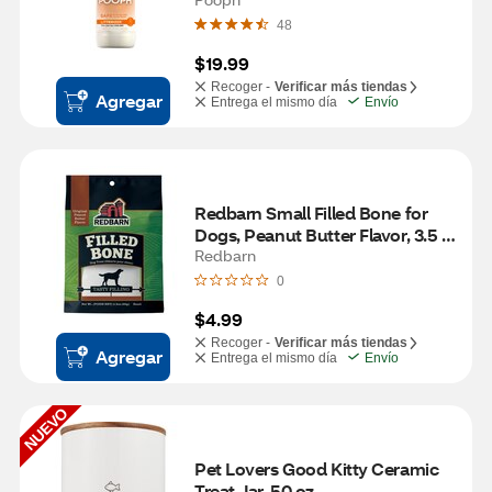
48
$19.99
Recoger -
Verificar más tiendas
Agregar
Entrega el mismo día
Envío
Redbarn Small Filled Bone for 
Dogs, Peanut Butter Flavor, 3.5 
oz
Redbarn
0
$4.99
Recoger -
Verificar más tiendas
Agregar
Entrega el mismo día
Envío
NUEVO
Pet Lovers Good Kitty Ceramic 
Treat Jar, 50 oz