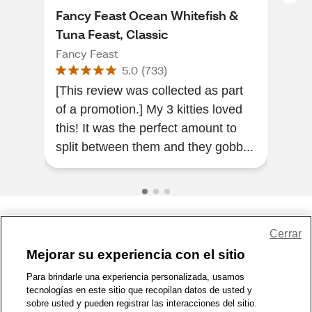
Fancy Feast Ocean Whitefish &
Fri
Tuna Feast, Classic
Cat
Fancy Feast
Fris
5.0
(
733
)
[This review was collected as part
My c
of a promotion.] My 3 kitties loved
the 
this! It was the perfect amount to
his 
split between them and they gobb...
Share Feedback
Cerrar
Mejorar su experiencia con el sitio
1-800-679-9691
|
Contáctenos
|
Términos de Uso
|
Accesibilidad
|
Para brindarle una experiencia personalizada, usamos
tecnologías en este sitio que recopilan datos de usted y
Política de Privacidad
|
WA Privacy Policy
|
Mapa del sitio
|
sobre usted y pueden registrar las interacciones del sitio.
Zona de Bienestar
|
© 1999 - 2026 CVS.com