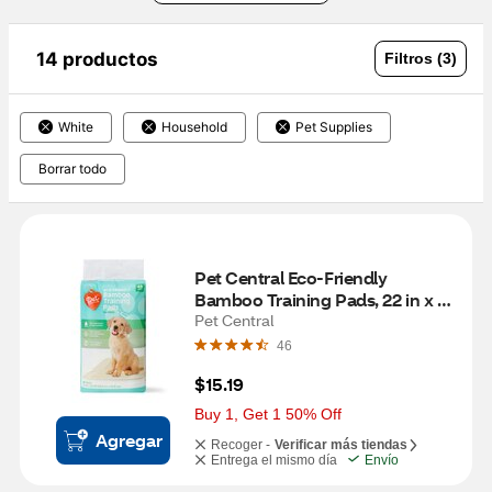
14 productos
Filtros (3)
White
Household
Pet Supplies
Borrar todo
Pet Central Eco-Friendly 
Bamboo Training Pads, 22 in x 22 
in, 45 ct
Pet Central
46
$15.19
Buy 1, Get 1 50% Off
Agregar
Recoger -
Verificar más tiendas
Entrega el mismo día
Envío