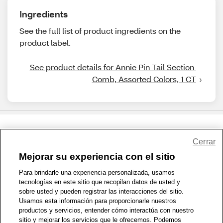
Ingredients
See the full list of product ingredients on the
product label.
See product details for Annie Pin Tail Section 
Comb, Assorted Colors, 1 CT
Share Feedback
Cerrar
Mejorar su experiencia con el sitio
1-800-679-9691
|
Contáctenos
|
Términos de Uso
|
Accesibilidad
|
Para brindarle una experiencia personalizada, usamos
tecnologías en este sitio que recopilan datos de usted y
Política de Privacidad
|
WA Privacy Policy
|
Mapa del sitio
|
sobre usted y pueden registrar las interacciones del sitio.
Zona de Bienestar
|
© 1999 - 2026 CVS.com
Usamos esta información para proporcionarle nuestros
productos y servicios, entender cómo interactúa con nuestro
sitio y mejorar los servicios que le ofrecemos. Podemos