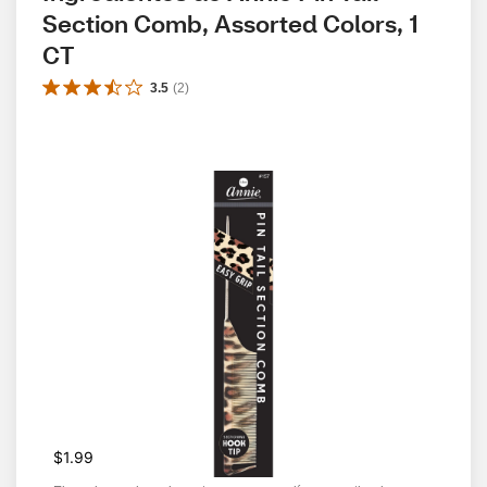
Section Comb, Assorted Colors, 1 
CT
3.5
(
2
)
$1.99