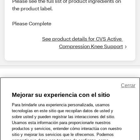
Please see the full list of product ingredients on
the product label.
Please Complete
See product details for CVS Active 
Compression Knee Support
Share Feedback
Cerrar
Mejorar su experiencia con el sitio
1-800-679-9691
|
Contáctenos
|
Términos de Uso
|
Accesibilidad
|
Para brindarle una experiencia personalizada, usamos
tecnologías en este sitio que recopilan datos de usted y
Política de Privacidad
|
WA Privacy Policy
|
Mapa del sitio
|
sobre usted y pueden registrar las interacciones del sitio.
Zona de Bienestar
|
© 1999 - 2026 CVS.com
Usamos esta información para proporcionarle nuestros
productos y servicios, entender cómo interactúa con nuestro
sitio y mejorar los servicios que le ofrecemos. Podemos