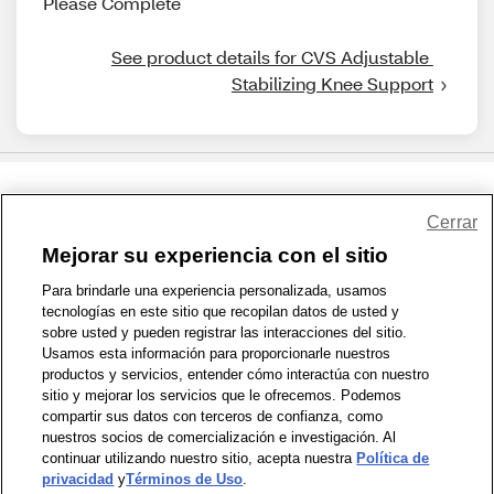
Please Complete
See product details for CVS Adjustable 
Stabilizing Knee Support
Share Feedback
Cerrar
Mejorar su experiencia con el sitio
1-800-679-9691
|
Contáctenos
|
Términos de Uso
|
Accesibilidad
|
Para brindarle una experiencia personalizada, usamos
tecnologías en este sitio que recopilan datos de usted y
Política de Privacidad
|
WA Privacy Policy
|
Mapa del sitio
|
sobre usted y pueden registrar las interacciones del sitio.
Zona de Bienestar
|
© 1999 - 2026 CVS.com
Usamos esta información para proporcionarle nuestros
productos y servicios, entender cómo interactúa con nuestro
sitio y mejorar los servicios que le ofrecemos. Podemos
compartir sus datos con terceros de confianza, como
nuestros socios de comercialización e investigación. Al
continuar utilizando nuestro sitio, acepta nuestra
Política de
privacidad
y
Términos de Uso
.