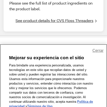
Please see the full list of product ingredients on
the product label.
See product details for CVS Floss Threaders
Share Feedback
Cerrar
Mejorar su experiencia con el sitio
1-800-679-9691
|
Contáctenos
|
Términos de Uso
|
Accesibilidad
|
Para brindarle una experiencia personalizada, usamos
tecnologías en este sitio que recopilan datos de usted y
Política de Privacidad
|
WA Privacy Policy
|
Mapa del sitio
|
sobre usted y pueden registrar las interacciones del sitio.
Zona de Bienestar
|
© 1999 - 2026 CVS.com
Usamos esta información para proporcionarle nuestros
productos y servicios, entender cómo interactúa con nuestro
sitio y mejorar los servicios que le ofrecemos. Podemos
compartir sus datos con terceros de confianza, como
nuestros socios de comercialización e investigación. Al
continuar utilizando nuestro sitio, acepta nuestra
Política de
privacidad
y
Términos de Uso
.