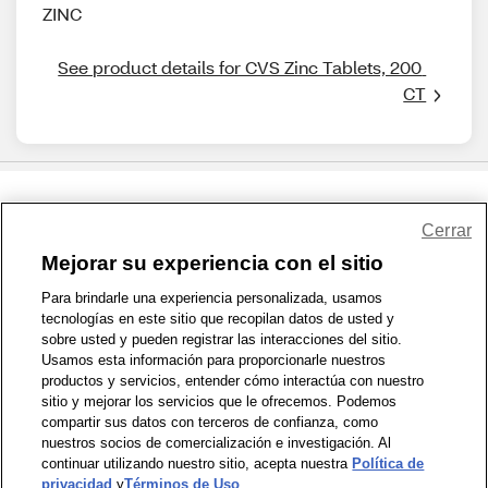
ZINC
See product details for CVS Zinc Tablets, 200 
CT
Share Feedback
Cerrar
Mejorar su experiencia con el sitio
1-800-679-9691
|
Contáctenos
|
Términos de Uso
|
Accesibilidad
|
Para brindarle una experiencia personalizada, usamos
tecnologías en este sitio que recopilan datos de usted y
Política de Privacidad
|
WA Privacy Policy
|
Mapa del sitio
|
sobre usted y pueden registrar las interacciones del sitio.
Zona de Bienestar
|
© 1999 - 2026 CVS.com
Usamos esta información para proporcionarle nuestros
productos y servicios, entender cómo interactúa con nuestro
sitio y mejorar los servicios que le ofrecemos. Podemos
compartir sus datos con terceros de confianza, como
nuestros socios de comercialización e investigación. Al
continuar utilizando nuestro sitio, acepta nuestra
Política de
privacidad
y
Términos de Uso
.