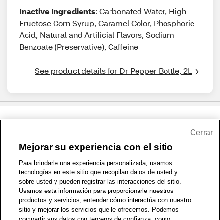
Inactive Ingredients
: Carbonated Water, High
Fructose Corn Syrup, Caramel Color, Phosphoric
Acid, Natural and Artificial Flavors, Sodium
Benzoate (Preservative), Caffeine
See product details for Dr Pepper Bottle, 2L
Share Feedback
Cerrar
Mejorar su experiencia con el sitio
1-800-679-9691
|
Contáctenos
|
Términos de Uso
|
Accesibilidad
|
Para brindarle una experiencia personalizada, usamos
tecnologías en este sitio que recopilan datos de usted y
Política de Privacidad
|
WA Privacy Policy
|
Mapa del sitio
|
sobre usted y pueden registrar las interacciones del sitio.
Zona de Bienestar
|
© 1999 - 2026 CVS.com
Usamos esta información para proporcionarle nuestros
productos y servicios, entender cómo interactúa con nuestro
sitio y mejorar los servicios que le ofrecemos. Podemos
compartir sus datos con terceros de confianza, como