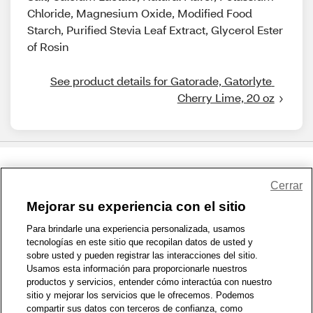
Chloride, Magnesium Oxide, Modified Food
Starch, Purified Stevia Leaf Extract, Glycerol Ester
of Rosin
See product details for Gatorade, Gatorlyte 
Cherry Lime, 20 oz
Share Feedback
Cerrar
Mejorar su experiencia con el sitio
1-800-679-9691
|
Contáctenos
|
Términos de Uso
|
Accesibilidad
|
Para brindarle una experiencia personalizada, usamos
tecnologías en este sitio que recopilan datos de usted y
Política de Privacidad
|
WA Privacy Policy
|
Mapa del sitio
|
sobre usted y pueden registrar las interacciones del sitio.
Zona de Bienestar
|
© 1999 - 2026 CVS.com
Usamos esta información para proporcionarle nuestros
productos y servicios, entender cómo interactúa con nuestro
sitio y mejorar los servicios que le ofrecemos. Podemos
compartir sus datos con terceros de confianza, como