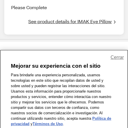
Please Complete
See product details for IMAK Eye Pillow
Share Feedback
Cerrar
Mejorar su experiencia con el sitio
1-800-679-9691
|
Contáctenos
|
Términos de Uso
|
Accesibilidad
|
Para brindarle una experiencia personalizada, usamos
tecnologías en este sitio que recopilan datos de usted y
Política de Privacidad
|
WA Privacy Policy
|
Mapa del sitio
|
sobre usted y pueden registrar las interacciones del sitio.
Zona de Bienestar
|
© 1999 - 2026 CVS.com
Usamos esta información para proporcionarle nuestros
productos y servicios, entender cómo interactúa con nuestro
sitio y mejorar los servicios que le ofrecemos. Podemos
compartir sus datos con terceros de confianza, como
nuestros socios de comercialización e investigación. Al
continuar utilizando nuestro sitio, acepta nuestra
Política de
privacidad
y
Términos de Uso
.