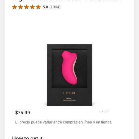
5.0
(
1904
)
$75.99
El precio puede variar entre compras en línea y en tienda
How to get it