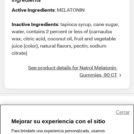
Active Ingredients
: MELATONIN
Inactive Ingredients
: tapioca syrup, cane sugar,
water, contains 2 percent or less of (carnauba
wax, citric acid, coconut oil, fruit and vegetable
juice (color), natural flavors, pectin, sodium
citrate)
See product details for Natrol Melatonin 
Gummies, 90 CT
Share Feedback
Cerrar
Mejorar su experiencia con el sitio
1-800-679-9691
|
Contáctenos
|
Términos de Uso
|
Accesibilidad
|
Para brindarle una experiencia personalizada, usamos