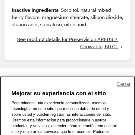
Inactive Ingredients
: Sorbitol, natural mixed
berry flavors, magnesium stearate, silicon dioxide,
stearic acid, sucralose, citric acid
See product details for Preservision AREDS 2 
Chewable, 60 CT
Share Feedback
Cerrar
Mejorar su experiencia con el sitio
1-800-679-9691
|
Contáctenos
|
Términos de Uso
|
Accesibilidad
|
Para brindarle una experiencia personalizada, usamos
tecnologías en este sitio que recopilan datos de usted y
Política de Privacidad
|
WA Privacy Policy
|
Mapa del sitio
|
sobre usted y pueden registrar las interacciones del sitio.
Zona de Bienestar
|
© 1999 - 2026 CVS.com
Usamos esta información para proporcionarle nuestros
productos y servicios, entender cómo interactúa con nuestro
sitio y mejorar los servicios que le ofrecemos. Podemos