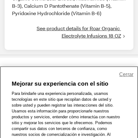
B-3), Calcium D Pantothenate (Vitamin B-5),
Pyridoxine Hydrochloride (Vitamin B-6)
See product details for Roar Organic 
Electrolyte Infusions 18 OZ
Share Feedback
Cerrar
Mejorar su experiencia con el sitio
1-800-679-9691
|
Contáctenos
|
Términos de Uso
|
Accesibilidad
|
Para brindarle una experiencia personalizada, usamos
tecnologías en este sitio que recopilan datos de usted y
Política de Privacidad
|
WA Privacy Policy
|
Mapa del sitio
|
sobre usted y pueden registrar las interacciones del sitio.
Zona de Bienestar
|
© 1999 - 2026 CVS.com
Usamos esta información para proporcionarle nuestros
productos y servicios, entender cómo interactúa con nuestro
sitio y mejorar los servicios que le ofrecemos. Podemos
compartir sus datos con terceros de confianza, como
nuestros socios de comercialización e investigación. Al