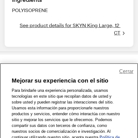
POLYISOPRENE
See product details for SKYN King Large, 12 
CT
Share Feedback
Cerrar
Mejorar su experiencia con el sitio
1-800-679-9691
|
Contáctenos
|
Términos de Uso
|
Accesibilidad
|
Para brindarle una experiencia personalizada, usamos
tecnologías en este sitio que recopilan datos de usted y
Política de Privacidad
|
WA Privacy Policy
|
Mapa del sitio
|
sobre usted y pueden registrar las interacciones del sitio.
Zona de Bienestar
|
© 1999 - 2026 CVS.com
Usamos esta información para proporcionarle nuestros
productos y servicios, entender cómo interactúa con nuestro
sitio y mejorar los servicios que le ofrecemos. Podemos
compartir sus datos con terceros de confianza, como
nuestros socios de comercialización e investigación. Al
continuar utilizando nuestro sitio, acepta nuestra
Política de