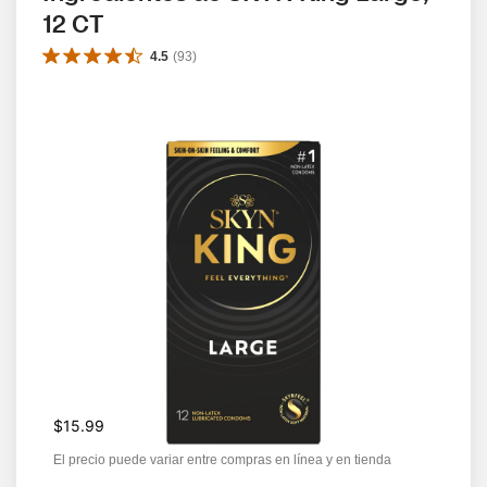
12 CT
4.5
(
93
)
$15.99
El precio puede variar entre compras en línea y en tienda