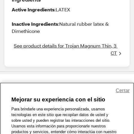
Active Ingredients
:LATEX
Inactive Ingredients
:Natural rubber latex &
Dimethicone
See product details for Trojan Magnum Thin, 3 
CT
Share Feedback
Cerrar
Mejorar su experiencia con el sitio
1-800-679-9691
|
Contáctenos
|
Términos de Uso
|
Accesibilidad
|
Para brindarle una experiencia personalizada, usamos
tecnologías en este sitio que recopilan datos de usted y
Política de Privacidad
|
WA Privacy Policy
|
Mapa del sitio
|
sobre usted y pueden registrar las interacciones del sitio.
Zona de Bienestar
|
© 1999 - 2026 CVS.com
Usamos esta información para proporcionarle nuestros
productos y servicios, entender cómo interactúa con nuestro