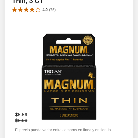
Thin, 3 CT
4.0
(
75
)
W
$5.59
a
$6.99
s
El precio puede variar entre compras en línea y en tienda