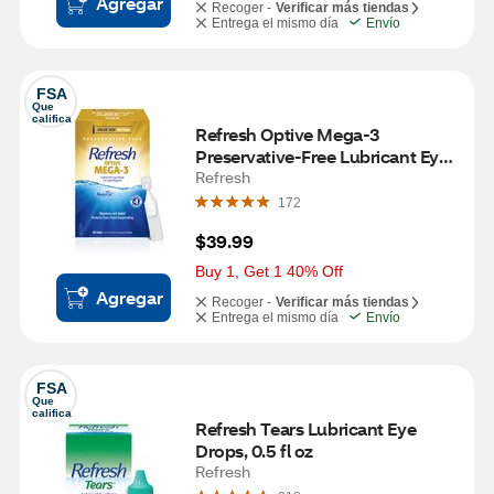
Agregar
Recoger -
Verificar más tiendas
Entrega el mismo día
Envío
FSA
Que 
califica
Refresh Optive Mega-3 
Preservative-Free Lubricant Eye 
Drops, 60 ct, 0.01 fl oz (0.4 mL)
Refresh
172
$39.99
Buy 1, Get 1 40% Off
Agregar
Recoger -
Verificar más tiendas
Entrega el mismo día
Envío
FSA
Que 
califica
Refresh Tears Lubricant Eye 
Drops, 0.5 fl oz
Refresh