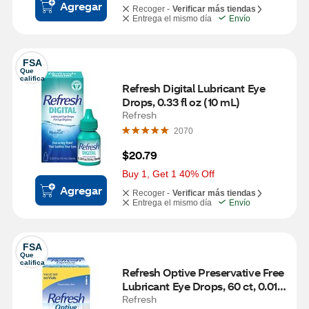
Agregar
Recoger -
Verificar más tiendas
Entrega el mismo día
Envío
FSA
Que 
califica
Refresh Digital Lubricant Eye 
Drops, 0.33 fl oz (10 mL)
Refresh
2070
$20.79
Buy 1, Get 1 40% Off
Agregar
Recoger -
Verificar más tiendas
Entrega el mismo día
Envío
FSA
Que 
califica
Refresh Optive Preservative Free 
Lubricant Eye Drops, 60 ct, 0.01 fl 
oz (0.4 mL)
Refresh