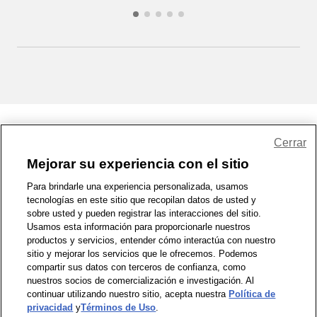
Share Feedback
Cerrar
Mejorar su experiencia con el sitio
1-800-679-9691
|
Contáctenos
|
Términos de Uso
|
Accesibilidad
|
Para brindarle una experiencia personalizada, usamos
tecnologías en este sitio que recopilan datos de usted y
Política de Privacidad
|
WA Privacy Policy
|
Mapa del sitio
|
sobre usted y pueden registrar las interacciones del sitio.
Zona de Bienestar
|
© 1999 - 2026 CVS.com
Usamos esta información para proporcionarle nuestros
productos y servicios, entender cómo interactúa con nuestro
sitio y mejorar los servicios que le ofrecemos. Podemos
compartir sus datos con terceros de confianza, como
nuestros socios de comercialización e investigación. Al
continuar utilizando nuestro sitio, acepta nuestra
Política de
privacidad
y
Términos de Uso
.