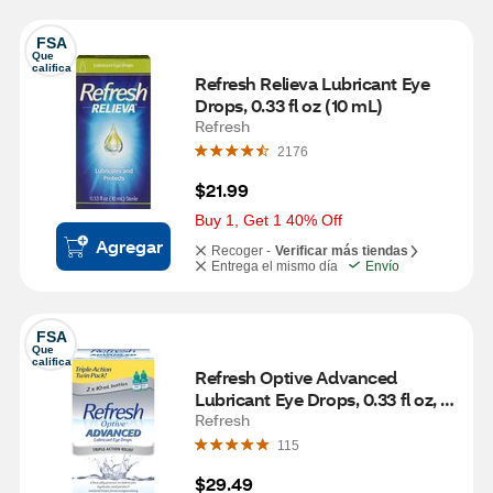
FSA
Que 
califica
Refresh Relieva Lubricant Eye 
Drops, 0.33 fl oz (10 mL)
Refresh
2176
$21.99
Buy 1, Get 1 40% Off
Agregar
Recoger -
Verificar más tiendas
Entrega el mismo día
Envío
FSA
Que 
califica
Refresh Optive Advanced 
Lubricant Eye Drops, 0.33 fl oz, 
Twin Pack
Refresh
115
$29.49