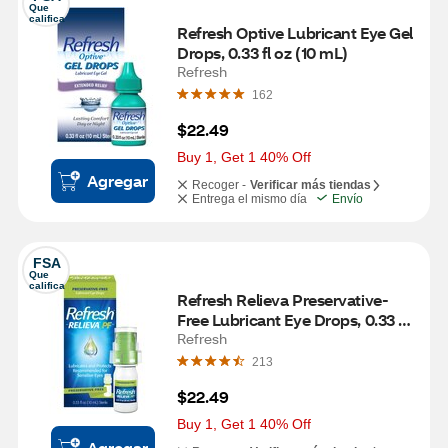
Que 
califica
Refresh Optive Lubricant Eye Gel 
Drops, 0.33 fl oz (10 mL)
Refresh
162
$22.49
Buy 1, Get 1 40% Off
Agregar
Recoger -
Verificar más tiendas
Entrega el mismo día
Envío
FSA
Que 
califica
Refresh Relieva Preservative-
Free Lubricant Eye Drops, 0.33 fl 
oz (10mL)
Refresh
213
$22.49
Buy 1, Get 1 40% Off
Agregar