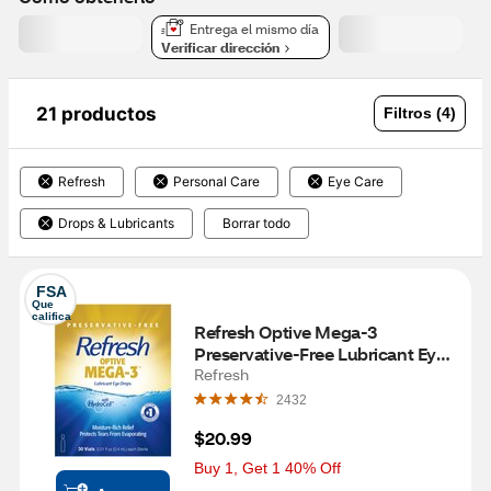
Entrega el mismo día
Verificar dirección
21 productos
Filtros (4)
Refresh
Personal Care
Eye Care
Drops & Lubricants
Borrar todo
FSA
Que 
califica
Refresh Optive Mega-3 
Preservative-Free Lubricant Eye 
Drops, 30 ct, 0.01 fl oz (0.4 mL)
Refresh
2432
$20.99
Buy 1, Get 1 40% Off