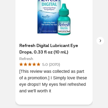
Refresh Digital Lubricant Eye
Ref
Drops, 0.33 fl oz (10 mL)
Free
Refresh
Ref
5.0
(
2070
)
[This review was collected as part
[Thi
of a promotion.] I Simply love these
of a
eye drops!! My eyes feel refreshed
pro
and we'll worth it
fee
...