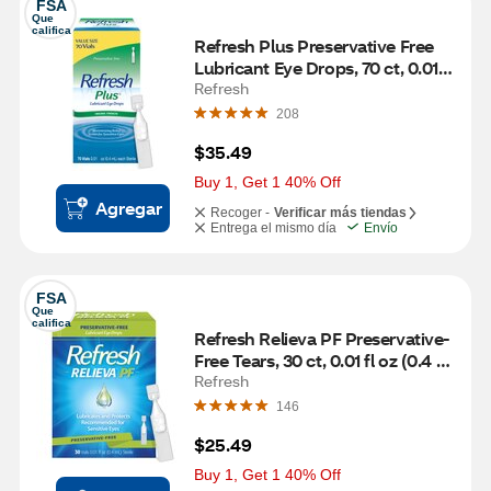
FSA
Que 
califica
Refresh Plus Preservative Free 
Lubricant Eye Drops, 70 ct, 0.01 fl 
oz (0.4 mL)
Refresh
208
$35.49
Buy 1, Get 1 40% Off
Agregar
Recoger -
Verificar más tiendas
Entrega el mismo día
Envío
FSA
Que 
califica
Refresh Relieva PF Preservative-
Free Tears, 30 ct, 0.01 fl oz (0.4 
mL)
Refresh
146
$25.49
Buy 1, Get 1 40% Off