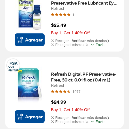
Preservative Free Lubricant Eye 
Drops, 0.33 OZ
Refresh
1
$25.49
Buy 1, Get 1 40% Off
Agregar
Recoger -
Verificar más tiendas
Entrega el mismo día
Envío
FSA
Que 
califica
Refresh Digital PF Preservative-
Free, 30 ct, 0.01 fl oz (0.4 mL)
Refresh
1977
$24.99
Buy 1, Get 1 40% Off
Agregar
Recoger -
Verificar más tiendas
Entrega el mismo día
Envío