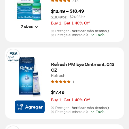
318
$18.49
$12.49
 – 
$24.98/oz.
$18.49/oz.
Buy 1, Get 1 40% Off
2 sizes
Recoger -
Verificar más tiendas
Entrega el mismo día
Envío
FSA
Que 
califica
Refresh PM Eye Ointment, 0.12 
OZ
Refresh
1
$17.49
Buy 1, Get 1 40% Off
Agregar
Recoger -
Verificar más tiendas
Entrega el mismo día
Envío