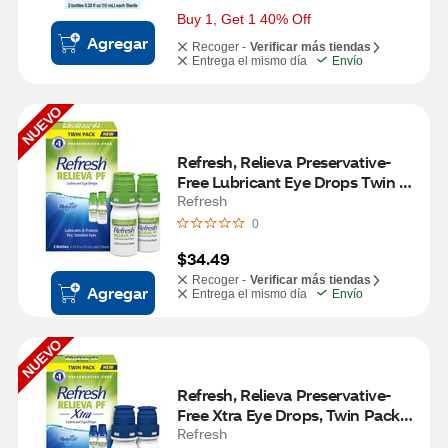
Buy 1, Get 1 40% Off
Agregar
Recoger -
Verificar más tiendas
Entrega el mismo día
Envío
NUEVO
Refresh, Relieva Preservative-
Free Lubricant Eye Drops Twin 
Pack, 2 CT, 10mL
Refresh
0
$34.49
Recoger -
Verificar más tiendas
Agregar
Entrega el mismo día
Envío
NUEVO
Refresh, Relieva Preservative-
Free Xtra Eye Drops, Twin Pack, 
2 CT, 10mL
Refresh