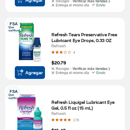
Recoger -
Verificar más tiendas
Entrega el mismo día
Envío
FSA
Que 
califica
Refresh Tears Preservative Free 
Lubricant Eye Drops, 0.33 OZ
Refresh
4
$20.79
Recoger -
Verificar más tiendas
Agregar
Entrega el mismo día
Envío
FSA
Que 
califica
Refresh Liquigel Lubricant Eye 
Gel, 0.5 fl oz (15 mL)
Refresh
176