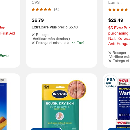
 OZ
Rosemary, 48 OZ
CVS
Lamisil
164
$6.79
$22.49
ExtraCare Plus
precio
$5.43
or 
$5 ExtraBuc
irst Aid 
purchasing 
Recoger -
Nail, Kerasa
Verificar más tiendas
Entrega el mismo día
Envío
Anti-Fungal
Recoger -
Envío
Verificar má
Entrega el
FSA
Que 
califica