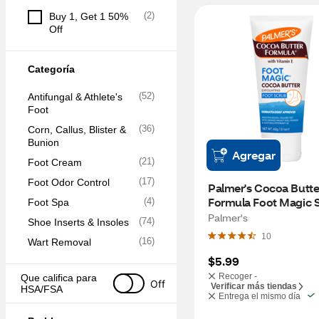
(
2
)
Buy 1, Get 1 50% 
Off
Categoría
(
52
)
Antifungal & Athlete's 
Foot
(
36
)
Corn, Callus, Blister & 
Bunion
Agregar
(
21
)
Foot Cream
(
17
)
Foot Odor Control
Palmer's Cocoa Butter
Formula Foot Magic S
(
4
)
Foot Spa
Tube, 2.1 OZ
Palmer's
(
74
)
Shoe Inserts & Insoles
10
(
16
)
Wart Removal
$5.99
Recoger -
Que califica para 
Off
Verificar más tiendas
HSA/FSA
Entrega el mismo día