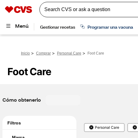
>
>
>
Inicio
Comprar
Personal Care
Foot Care
Foot Care
Cómo obtenerlo
Filtros
Personal Care
Marca