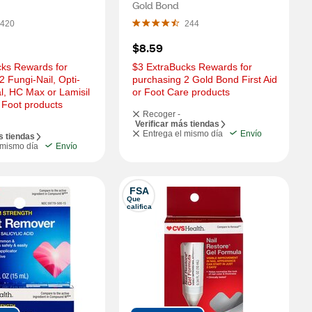
Gold Bond
420
244
$8.59
ks Rewards for 
$3 ExtraBucks Rewards for 
2 Fungi-Nail, Opti-
purchasing 2 Gold Bond First Aid 
l, HC Max or Lamisil 
or Foot Care products
 Foot products
Recoger -
Verificar más tiendas
Entrega el mismo día
Envío
s tiendas
 mismo día
Envío
FSA
Que 
califica