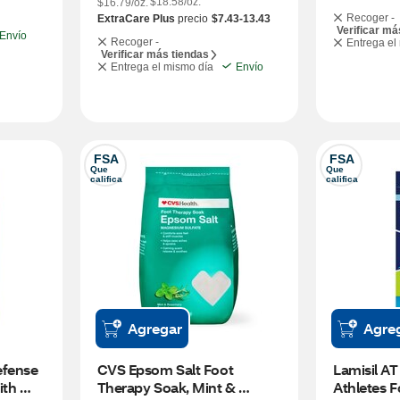
$18.58/oz.
$16.79/oz.
Recoger -
ExtraCare Plus
precio
$7.43-13.43
Verificar má
Envío
Recoger -
Entrega el
Verificar más tiendas
Entrega el mismo día
Envío
FSA
FSA
Que 
Que 
califica
califica
Agregar
Agre
fense 
CVS Epsom Salt Foot 
Lamisil AT
th 
Therapy Soak, Mint & 
Athletes F