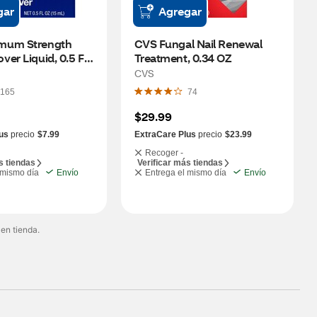
gar
Agregar
mum Strength 
CVS Fungal Nail Renewal 
er Liquid, 0.5 FL 
Treatment, 0.34 OZ
CVS
165
74
$29.99
us
precio
$7.99
ExtraCare Plus
precio
$23.99
Recoger -
s tiendas
Verificar más tiendas
 mismo día
Envío
Entrega el mismo día
Envío
 en tienda.