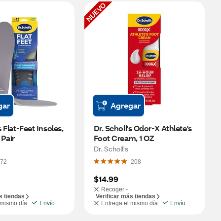
NUEVO
gar
Agregar
s Flat-Feet Insoles, 
Dr. Scholl's Odor-X Athlete's 
Pair
Foot Cream, 1 OZ
Dr. Scholl's
72
208
$14.99
Recoger -
s tiendas
Verificar más tiendas
 mismo día
Envío
Entrega el mismo día
Envío