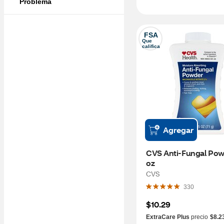
Problema
FSA
Que 
califica
Agregar
CVS Anti-Fungal Powd
oz
CVS
330
$10.29
ExtraCare Plus
precio
$8.2