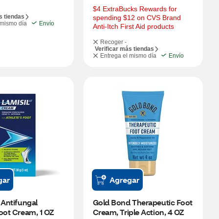
$4 ExtraBucks Rewards for 
s tiendas
spending $12 on CVS Brand 
 mismo día
Envío
Anti-Itch First Aid products
Recoger -
Verificar más tiendas
Entrega el mismo día
Envío
gar
Agregar
 Antifungal 
Gold Bond Therapeutic Foot 
oot Cream, 1 OZ
Cream, Triple Action, 4 OZ