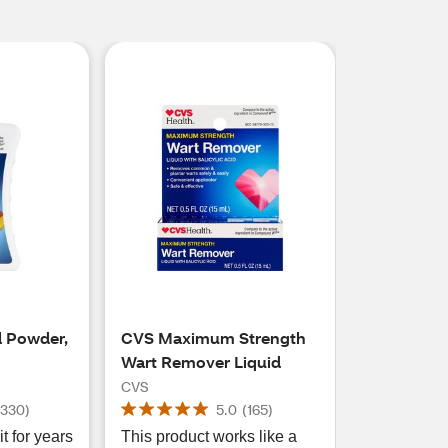
l Powder,
CVS Maximum Strength
Wart Remover Liquid
CVS
(
330
)
5.0
(
165
)
t for years
This product works like a