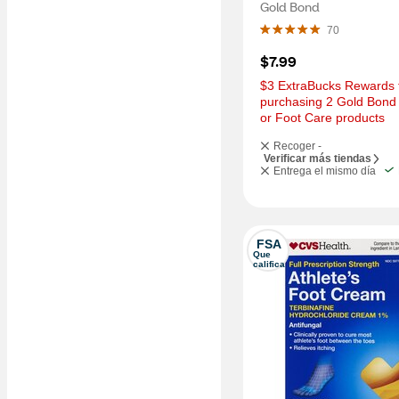
Aloe, Unscented, 1.75
Gold Bond
70
$7.99
$3 ExtraBucks Rewards f
purchasing 2 Gold Bond F
or Foot Care products
Recoger -
Verificar más tiendas
Entrega el mismo día
FSA
Que 
califica