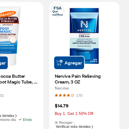
FSA
Que 
califica
gar
Agregar
ocoa Butter 
Nervive Pain Relieving 
ot Magic Tube, 2.1 
Cream, 3 OZ
Nervive
31
170
$14.79
Buy 1, Get 1 50% Off
s tiendas
 mismo día
Envío
Recoger -
Verificar más tiendas