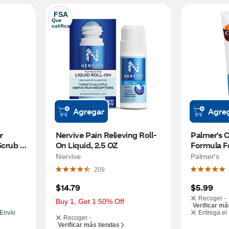
FSA
Que 
califica
Agregar
Agre
 
Nervive Pain Relieving Roll-
Palmer's C
crub 
On Liquid, 2.5 OZ
Formula Fo
OZ
Nervive
Palmer's
209
$14.79
$5.99
Recoger -
Buy 1, Get 1 50% Off
Verificar má
Envío
Entrega el
Recoger -
Verificar más tiendas