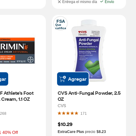
Entrega el mismo día
Envío
FSA
Que 
califica
gar
Agregar
F Athlete's Foot 
CVS Anti-Fungal Powder, 2.5 
 Cream, 1.1 OZ
OZ
CVS
268
171
$10.29
ExtraCare Plus
precio
$8.23
1 40% Off