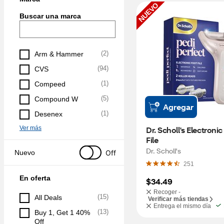
NUEVO
Buscar una marca
(
2
)
Arm & Hammer
(
94
)
CVS
(
1
)
Compeed
(
5
)
Compound W
Agregar
(
1
)
Desenex
Ver más
Dr. Scholl's Electronic
File
Dr. Scholl's
Off
Nuevo
251
En oferta
$34.49
Recoger -
(
15
)
All Deals
Verificar más tiendas
Entrega el mismo día
(
13
)
Buy 1, Get 1 40% 
Off