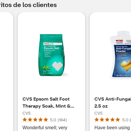
tos de los clientes
CVS Epsom Salt Foot
CVS Anti-Funga
Therapy Soak, Mint &
2.5 oz
Rosemary, 48 OZ
CVS
CVS
5.0
(
164
)
5.0
Wonderful smell; very
Have been using i