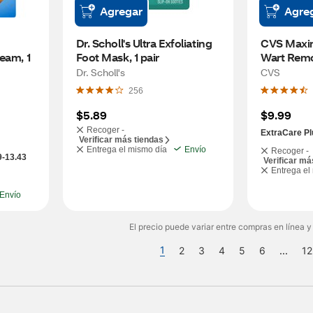
Agregar
Agre
Dr. Scholl's Ultra Exfoliating 
CVS Maxi
eam, 1 
Foot Mask, 1 pair
Wart Remov
OZ
Dr. Scholl's
CVS
256
$5.89
$9.99
Recoger -
ExtraCare Pl
Verificar más tiendas
Entrega el mismo día
Envío
Recoger -
9-13.43
Verificar má
Entrega el
Envío
El precio puede variar entre compras en línea y
1
2
3
4
5
6
...
12