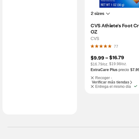
2 sizes
CVS Athlete's Foot Cr
OZ
CVS
77
$16.79
$9.99
 – 
$19.98/oz.
$16.79/oz.
ExtraCare Plus
precio
$7.9
Recoger -
Verificar más tiendas
Entrega el mismo día