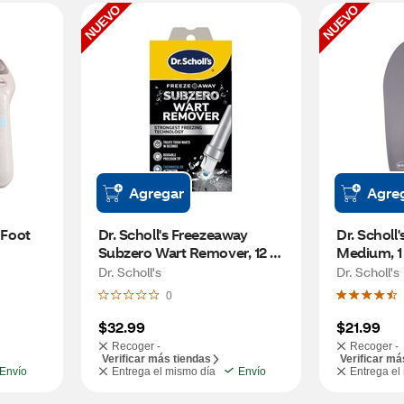
NUEVO
NUEVO
Agregar
Agre
 Foot 
Dr. Scholl's Freezeaway 
Dr. Scholl'
Subzero Wart Remover, 12 
Medium, 1 
CT
Dr. Scholl's
Dr. Scholl's
0
$32.99
$21.99
Recoger -
Recoger -
Verificar más tiendas
Verificar má
Envío
Entrega el mismo día
Envío
Entrega el