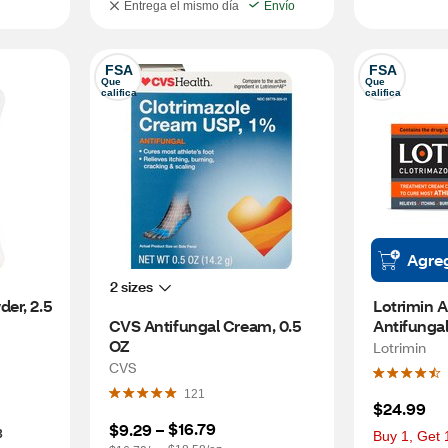
Entrega el mismo día
Envío
FSA
FSA
Que 
Que 
califica
califica
Agre
2 sizes
er, 2.5 
Lotrimin A
CVS Antifungal Cream, 0.5 
Antifungal
OZ
Lotrimin
CVS
121
$24.99
$16.79
$9.29
 – 
3
Buy 1, Get 