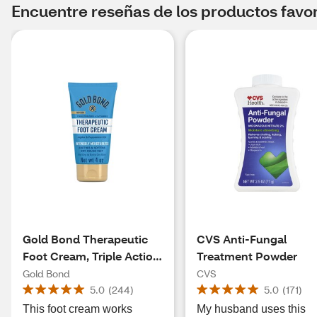
Encuentre reseñas de los productos favori
Gold Bond Therapeutic
CVS Anti-Fungal
Foot Cream, Triple Action,
Treatment Powder
4 OZ
Gold Bond
CVS
5.0
(
244
)
5.0
(
171
)
This foot cream works
My husband uses this