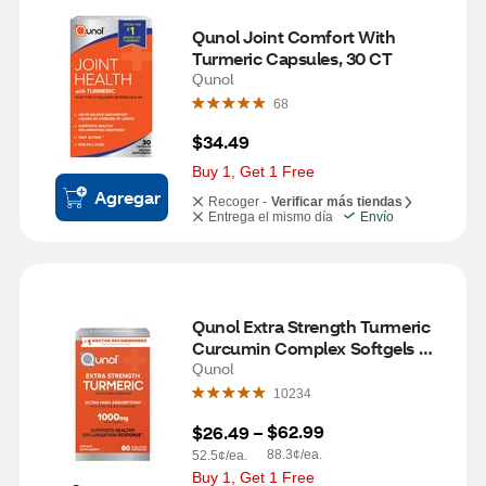
Qunol Joint Comfort With 
Turmeric Capsules, 30 CT
Qunol
68
$34.49
Buy 1, Get 1 Free
Agregar
Recoger -
Verificar más tiendas
Entrega el mismo día
Envío
Qunol Extra Strength Turmeric 
Curcumin Complex Softgels 
1000mg, 60 CT
Qunol
10234
$62.99
$26.49
 – 
88.3¢/ea.
52.5¢/ea.
Buy 1, Get 1 Free