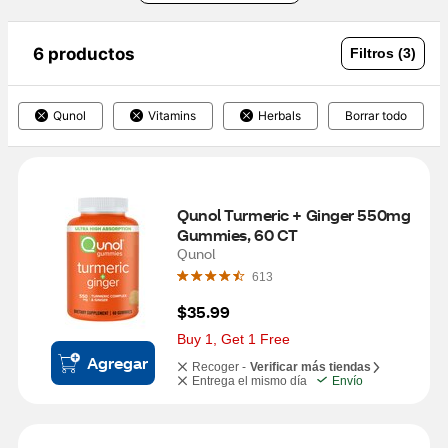
6 productos
Filtros (3)
Qunol
Vitamins
Herbals
Borrar todo
Qunol Turmeric + Ginger 550mg 
Gummies, 60 CT
Qunol
613
$35.99
Buy 1, Get 1 Free
Agregar
Recoger -
Verificar más tiendas
Entrega el mismo día
Envío