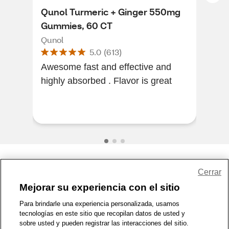
Qunol Turmeric + Ginger 550mg
Qun
Gummies, 60 CT
Cre
Qunol
Qun
5.0
(
613
)
Awesome fast and effective and
The t
highly absorbed . Flavor is great
a di
been
Share Feedback
Cerrar
Mejorar su experiencia con el sitio
1-800-679-9691
|
Contáctenos
|
Términos de Uso
|
Accesibilidad
|
Para brindarle una experiencia personalizada, usamos
tecnologías en este sitio que recopilan datos de usted y
Política de Privacidad
|
WA Privacy Policy
|
Mapa del sitio
|
sobre usted y pueden registrar las interacciones del sitio.
Zona de Bienestar
|
© 1999 - 2026 CVS.com