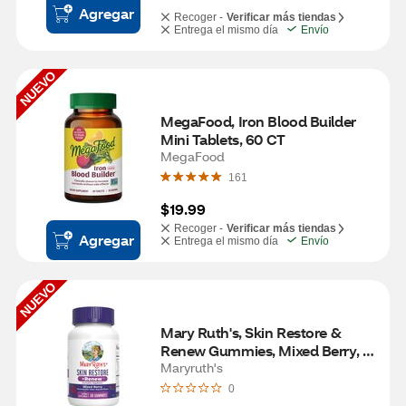
Agregar
Recoger -
Verificar más tiendas
Entrega el mismo día
Envío
NUEVO
MegaFood, Iron Blood Builder 
Mini Tablets, 60 CT
MegaFood
161
$19.99
Recoger -
Verificar más tiendas
Agregar
Entrega el mismo día
Envío
NUEVO
Mary Ruth's, Skin Restore & 
Renew Gummies, Mixed Berry, 
30 CT
Maryruth's
0