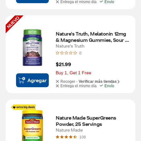
Entrega el mismo día
Envío
NUEVO
Nature's Truth, Melatonin 12mg 
& Magnesium Gummies, Sour 
Grape, 60 CT
Nature's Truth
0
$21.99
Buy 1, Get 1 Free
Agregar
Recoger -
Verificar más tiendas
Entrega el mismo día
Envío
Nature Made SuperGreens 
Powder, 25 Servings
Nature Made
108