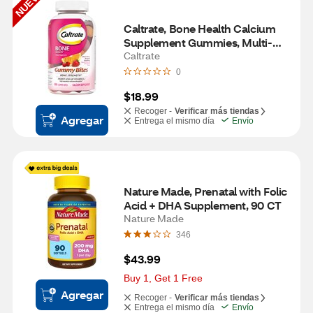
NUEVO
Caltrate, Bone Health Calcium 
Supplement Gummies, Multi-
flavor, 100 CT
Caltrate
0
$18.99
Recoger -
Verificar más tiendas
Agregar
Entrega el mismo día
Envío
Nature Made, Prenatal with Folic 
Acid + DHA Supplement, 90 CT
Nature Made
346
$43.99
Buy 1, Get 1 Free
Agregar
Recoger -
Verificar más tiendas
Entrega el mismo día
Envío