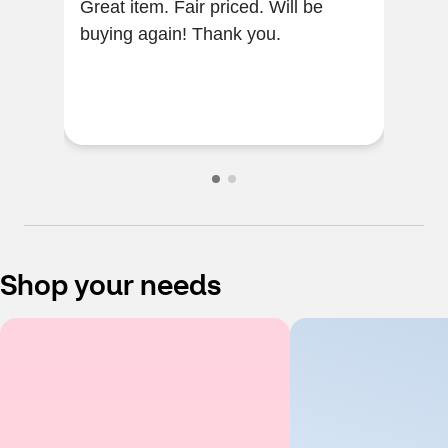
Great item. Fair priced. Will be
Whe
buying again! Thank you.
to s
immed
lab
doc 
Shop your needs