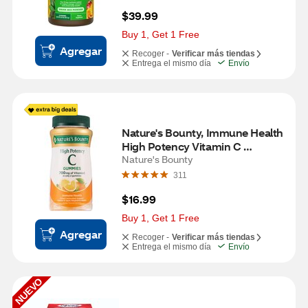
$39.99
Buy 1, Get 1 Free
Agregar
Recoger -
Verificar más tiendas
Entrega el mismo día
Envío
Nature's Bounty, Immune Health 
High Potency Vitamin C 
Gummies, Orange, 60 CT
Nature's Bounty
311
$16.99
Buy 1, Get 1 Free
Agregar
Recoger -
Verificar más tiendas
Entrega el mismo día
Envío
NUEVO