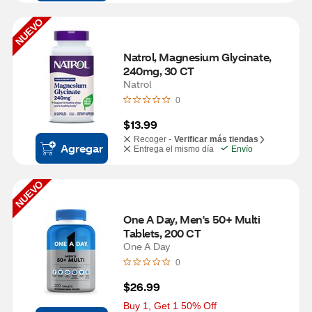
NUEVO
Natrol, Magnesium Glycinate, 
240mg, 30 CT
Natrol
0
$13.99
Recoger -
Verificar más tiendas
Agregar
Entrega el mismo día
Envío
NUEVO
One A Day, Men's 50+ Multi 
Tablets, 200 CT
One A Day
0
$26.99
Buy 1, Get 1 50% Off