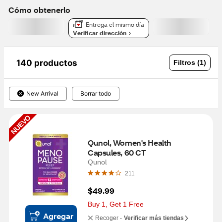
Cómo obtenerlo
Entrega el mismo día
Verificar dirección
140 productos
Filtros (1)
New Arrival
Borrar todo
NUEVO
Qunol, Women's Health 
Capsules, 60 CT
Qunol
211
$49.99
Buy 1, Get 1 Free
Agregar
Recoger -
Verificar más tiendas