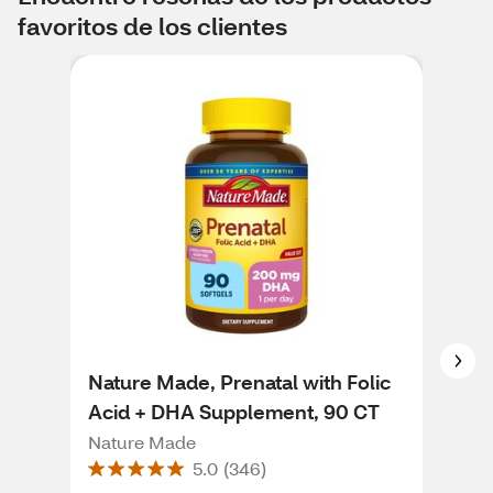
favoritos de los clientes
Nature Made, Prenatal with Folic
Nat
Acid + DHA Supplement, 90 CT
65m
Nature Made
Natu
5.0
(
346
)