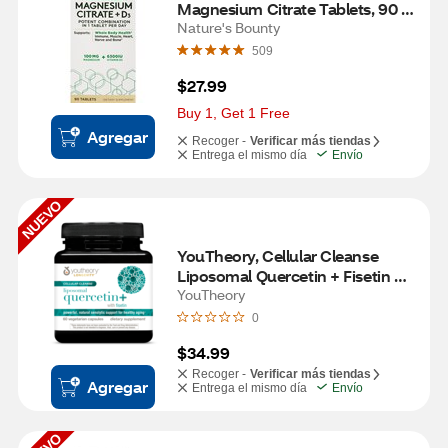
Magnesium Citrate Tablets, 90 
CT
Nature's Bounty
509
$27.99
Buy 1, Get 1 Free
Agregar
Recoger -
Verificar más tiendas
Entrega el mismo día
Envío
NUEVO
YouTheory, Cellular Cleanse 
Liposomal Quercetin + Fisetin 
Capsules, 60 CT
YouTheory
0
$34.99
Recoger -
Verificar más tiendas
Agregar
Entrega el mismo día
Envío