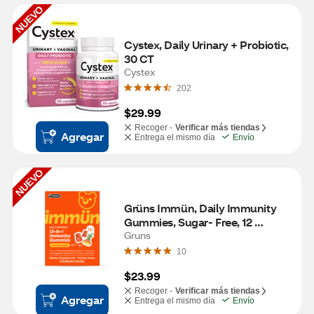
NUEVO
Cystex, Daily Urinary + Probiotic, 
30 CT
Cystex
202
$29.99
Recoger -
Verificar más tiendas
Agregar
Entrega el mismo día
Envío
NUEVO
Grüns Immün, Daily Immunity 
Gummies, Sugar- Free, 12 
Servings
Gruns
10
$23.99
Recoger -
Verificar más tiendas
Agregar
Entrega el mismo día
Envío