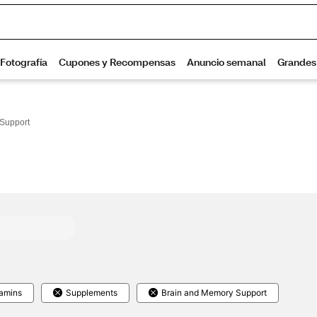
Support
tamins
Supplements
Brain and Memory Support