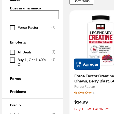
Borrar todo
Buscar una marca
(
1
)
Force Factor
En oferta
(
1
)
All Deals
(
1
)
Buy 1, Get 1 40% 
Agregar
Off
Force Factor Creatine 
Forma
Chews, Berry Blast, 
Force Factor
Problema
0
$34.99
Precio
Buy 1, Get 1 40% Off