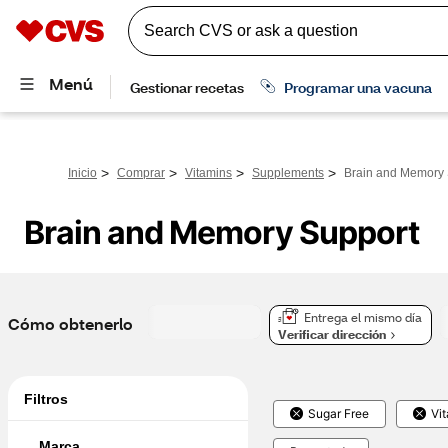
>
>
>
>
Inicio
Comprar
Vitamins
Supplements
Brain and Memory 
Brain and Memory Support
Entrega el mismo día
Cómo obtenerlo
Verificar dirección
Filtros
Sugar Free
Vi
Marca