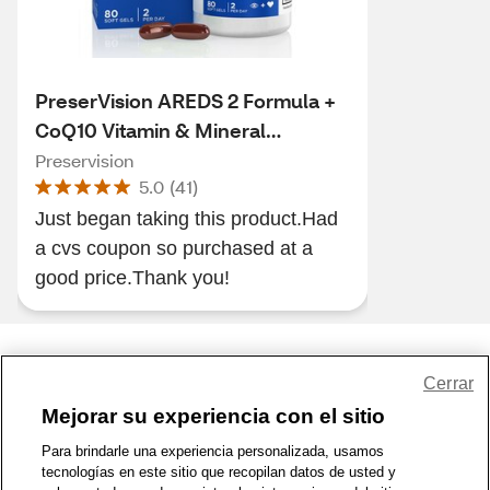
PreserVision AREDS 2 Formula +
CoQ10 Vitamin & Mineral
Supplement, 80 CT
Preservision
5.0
(
41
)
Just began taking this product.Had
a cvs coupon so purchased at a
good price.Thank you!
Share Feedback
Cerrar
Mejorar su experiencia con el sitio
1-800-679-9691
|
Contáctenos
|
Términos de Uso
|
Accesibilidad
|
Para brindarle una experiencia personalizada, usamos
tecnologías en este sitio que recopilan datos de usted y
Política de Privacidad
|
WA Privacy Policy
|
Mapa del sitio
|