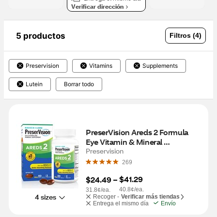
Verificar dirección
5 productos
Filtros (4)
Preservision
Vitamins
Supplements
Lutein
Borrar todo
PreserVision Areds 2 Formula 
Eye Vitamin & Mineral 
Supplement Soft-Gels, 60 CT
Preservision
269
$41.29
$24.49
 – 
40.8¢/ea.
31.8¢/ea.
4 sizes
Recoger -
Verificar más tiendas
Entrega el mismo día
Envío