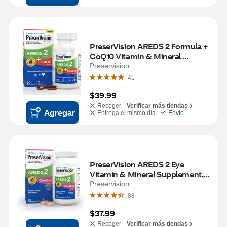
PreserVision AREDS 2 Formula + 
CoQ10 Vitamin & Mineral 
Supplement, 80 CT
Preservision
41
$39.99
Recoger -
Verificar más tiendas
Agregar
Entrega el mismo día
Envío
PreserVision AREDS 2 Eye 
Vitamin & Mineral Supplement, 
70 Chewable Tablets
Preservision
88
$37.99
Recoger -
Verificar más tiendas