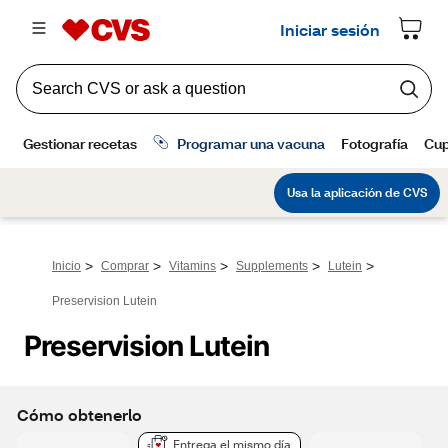
>
>
>
>
>
Inicio
Comprar
Vitamins
Supplements
Lutein
Preservision Lutein
Preservision Lutein
Cómo obtenerlo
Entrega el mismo día