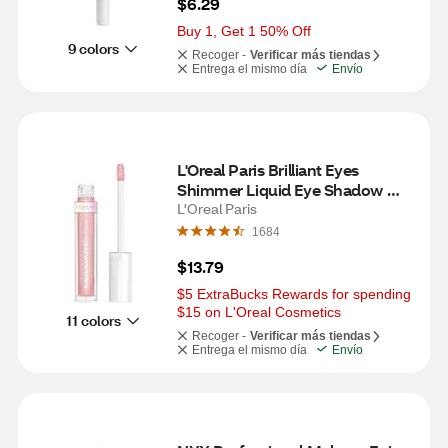
$6.29
Buy 1, Get 1 50% Off
9 colors
Recoger -
Verificar más tiendas
Entrega el mismo día
Envío
L'Oreal Paris Brilliant Eyes 
Shimmer Liquid Eye Shadow 
Makeup, Blush Jewel
L'Oreal Paris
1684
$13.79
$5 ExtraBucks Rewards for spending 
$15 on L'Oreal Cosmetics
11 colors
Recoger -
Verificar más tiendas
Entrega el mismo día
Envío