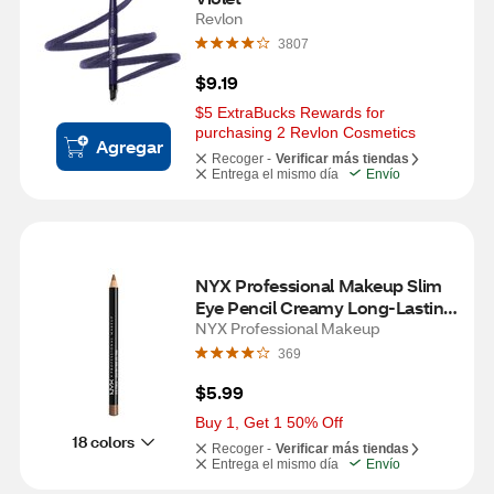
Revlon
3807
$9.19
$5 ExtraBucks Rewards for 
purchasing 2 Revlon Cosmetics
Agregar
Recoger -
Verificar más tiendas
Entrega el mismo día
Envío
NYX Professional Makeup Slim 
Eye Pencil Creamy Long-Lasting 
Eyeliner, Light Brown
NYX Professional Makeup
369
$5.99
Buy 1, Get 1 50% Off
18 colors
Recoger -
Verificar más tiendas
Entrega el mismo día
Envío