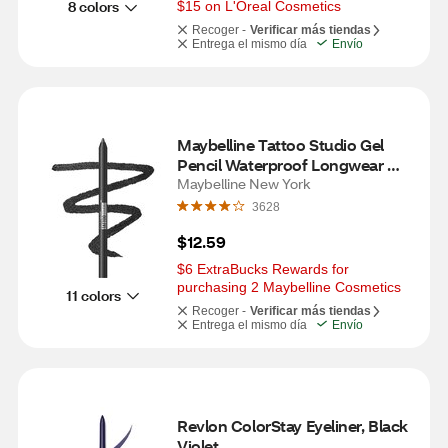
8 colors
$15 on L'Oreal Cosmetics
Recoger -
Verificar más tiendas
Entrega el mismo día
Envío
Maybelline Tattoo Studio Gel 
Pencil Waterproof Longwear 
Eyeliner, Metallic Nights, 0.04 oz
Maybelline New York
3628
$12.59
$6 ExtraBucks Rewards for 
purchasing 2 Maybelline Cosmetics
11 colors
Recoger -
Verificar más tiendas
Entrega el mismo día
Envío
Revlon ColorStay Eyeliner, Black 
Violet