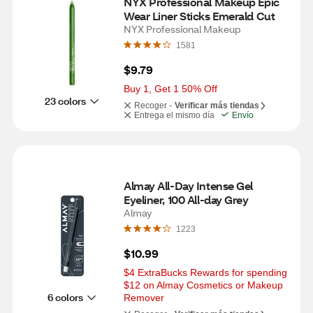
NYX Professional Makeup Epic 
Wear Liner Sticks Emerald Cut
NYX Professional Makeup
1581
$9.79
Buy 1, Get 1 50% Off
23 colors
Recoger -
Verificar más tiendas
Entrega el mismo día
Envío
Almay All-Day Intense Gel 
Eyeliner, 100 All-day Grey
Almay
1223
$10.99
$4 ExtraBucks Rewards for spending 
$12 on Almay Cosmetics or Makeup 
6 colors
Remover