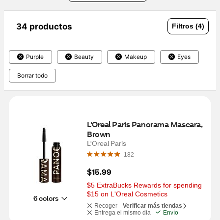
34 productos
Filtros (4)
Purple
Beauty
Makeup
Eyes
Borrar todo
L'Oreal Paris Panorama Mascara, 
Brown
L'Oreal Paris
182
$15.99
$5 ExtraBucks Rewards for spending 
$15 on L'Oreal Cosmetics
6 colors
Recoger -
Verificar más tiendas
Entrega el mismo día
Envío