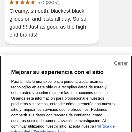
5.0
(
3807
)
Creamy, smooth, blackest black,
glides on and lasts all day. So so
good!!!! Just as good as the high
end brands!
Share Feedback
Cerrar
Mejorar su experiencia con el sitio
1-800-679-9691
|
Contáctenos
|
Términos de Uso
|
Accesibilidad
|
Para brindarle una experiencia personalizada, usamos
tecnologías en este sitio que recopilan datos de usted y
Política de Privacidad
|
WA Privacy Policy
|
Mapa del sitio
|
sobre usted y pueden registrar las interacciones del sitio.
Zona de Bienestar
|
© 1999 - 2026 CVS.com
Usamos esta información para proporcionarle nuestros
productos y servicios, entender cómo interactúa con nuestro
sitio y mejorar los servicios que le ofrecemos. Podemos
compartir sus datos con terceros de confianza, como
nuestros socios de comercialización e investigación. Al
continuar utilizando nuestro sitio, acepta nuestra
Política de
privacidad
y
Términos de Uso
.