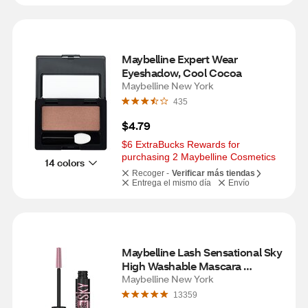
Maybelline Expert Wear 
Eyeshadow, Cool Cocoa
Maybelline New York
435
$4.79
$6 ExtraBucks Rewards for 
purchasing 2 Maybelline Cosmetics
14 colors
Recoger -
Verificar más tiendas
Entrega el mismo día
Envío
Maybelline Lash Sensational Sky 
High Washable Mascara 
Makeup, Cosmic Black, 0.24 fl 
Maybelline New York
OZ
13359