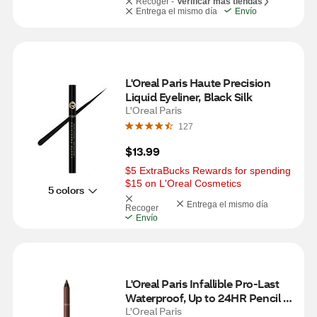
Recoger -
Verificar más tiendas
Entrega el mismo día
Envío
L'Oreal Paris Haute Precision 
Liquid Eyeliner, Black Silk 
L'Oreal Paris
127
$13.99
$5 ExtraBucks Rewards for spending 
$15 on L'Oreal Cosmetics
5 colors
Entrega el mismo día
Recoger
Envío
L'Oreal Paris Infallible Pro-Last 
Waterproof, Up to 24HR Pencil 
Eyeliner, Bronze
L'Oreal Paris