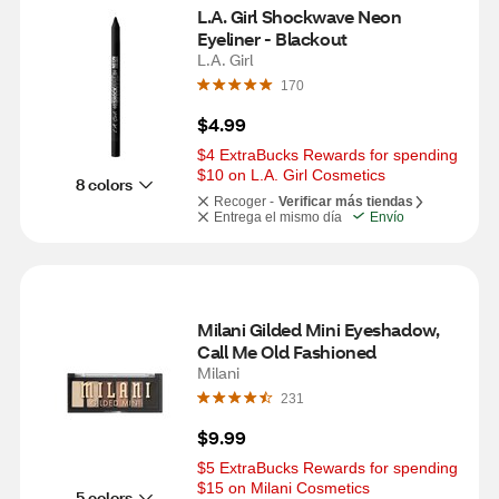
L.A. Girl Shockwave Neon 
Eyeliner - Blackout
L.A. Girl
170
$4.99
$4 ExtraBucks Rewards for spending 
$10 on L.A. Girl Cosmetics
8 colors
Recoger -
Verificar más tiendas
Entrega el mismo día
Envío
Milani Gilded Mini Eyeshadow, 
Call Me Old Fashioned
Milani
231
$9.99
$5 ExtraBucks Rewards for spending 
$15 on Milani Cosmetics
5 colors