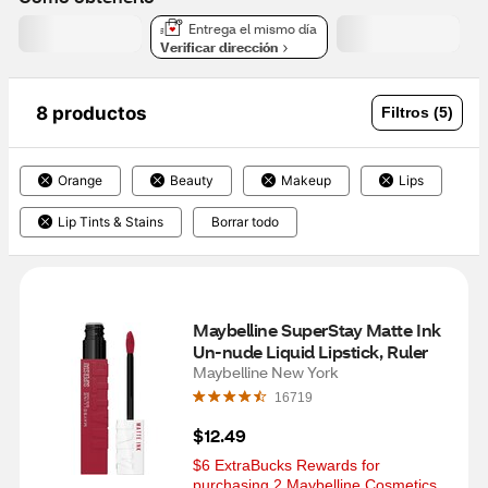
Entrega el mismo día
Verificar dirección
8 productos
Filtros (5)
Orange
Beauty
Makeup
Lips
Lip Tints & Stains
Borrar todo
Maybelline SuperStay Matte Ink 
Un-nude Liquid Lipstick, Ruler
Maybelline New York
16719
$12.49
$6 ExtraBucks Rewards for 
purchasing 2 Maybelline Cosmetics