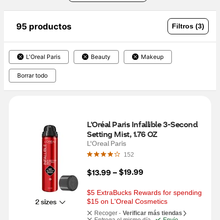
95 productos
Filtros (3)
L'Oreal Paris
Beauty
Makeup
Borrar todo
L'Oréal Paris Infallible 3-Second 
Setting Mist, 1.76 OZ
L'Oreal Paris
152
$19.99
$13.99
 – 
$5 ExtraBucks Rewards for spending 
2 sizes
$15 on L'Oreal Cosmetics
Recoger -
Verificar más tiendas