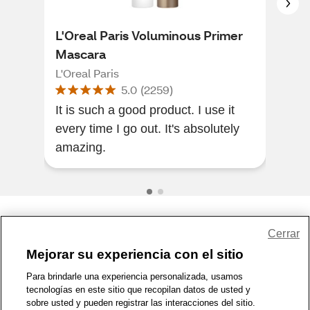
L'Oreal Paris Voluminous Primer
L'O
Mascara
Wat
Mas
L'Oreal Paris
L'Or
5.0
(
2259
)
It is such a good product. I use it
I lo
every time I go out. It's absolutely
smo
amazing.
eye
Share Feedback
Cerrar
Mejorar su experiencia con el sitio
1-800-679-9691
|
Contáctenos
|
Términos de Uso
|
Accesibilidad
|
Para brindarle una experiencia personalizada, usamos
tecnologías en este sitio que recopilan datos de usted y
Política de Privacidad
|
WA Privacy Policy
|
Mapa del sitio
|
sobre usted y pueden registrar las interacciones del sitio.
Zona de Bienestar
|
© 1999 - 2026 CVS.com