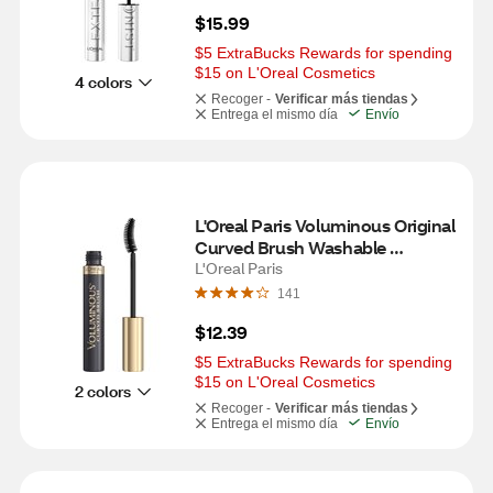
$15.99
$5 ExtraBucks Rewards for spending 
$15 on L'Oreal Cosmetics
4 colors
Recoger -
Verificar más tiendas
Entrega el mismo día
Envío
L'Oreal Paris Voluminous Original 
Curved Brush Washable 
Mascara, 340 Black
L'Oreal Paris
141
$12.39
$5 ExtraBucks Rewards for spending 
$15 on L'Oreal Cosmetics
2 colors
Recoger -
Verificar más tiendas
Entrega el mismo día
Envío