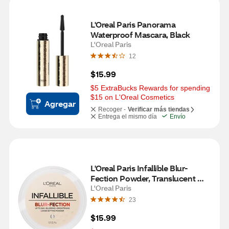
L'Oreal Paris Panorama 
Waterproof Mascara, Black
L'Oreal Paris
12
$15.99
$5 ExtraBucks Rewards for spending 
$15 on L'Oreal Cosmetics
Agregar
Recoger -
Verificar más tiendas
Entrega el mismo día
Envío
L'Oreal Paris Infallible Blur-
Fection Powder, Translucent 
Light, 20
L'Oreal Paris
23
$15.99