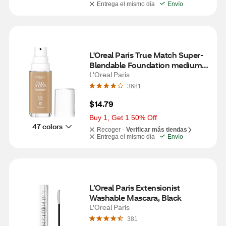
Entrega el mismo día
Envío
L'Oreal Paris True Match Super-
Blendable Foundation medium 
coverage, N5, Medium, 1 oz
L'Oreal Paris
3681
$14.79
Buy 1, Get 1 50% Off
47 colors
Recoger -
Verificar más tiendas
Entrega el mismo día
Envío
L’Oreal Paris Extensionist 
Washable Mascara, Black
L'Oreal Paris
381