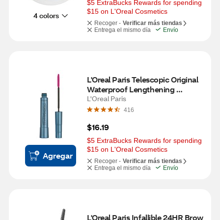
$5 ExtraBucks Rewards for spending 
$15 on L'Oreal Cosmetics
4 colors
Recoger -
Verificar más tiendas
Entrega el mismo día
Envío
L'Oreal Paris Telescopic Original 
Waterproof Lengthening 
Mascara, Black
L'Oreal Paris
416
$16.19
$5 ExtraBucks Rewards for spending 
$15 on L'Oreal Cosmetics
Agregar
Recoger -
Verificar más tiendas
Entrega el mismo día
Envío
L'Oreal Paris Infallible 24HR Brow 